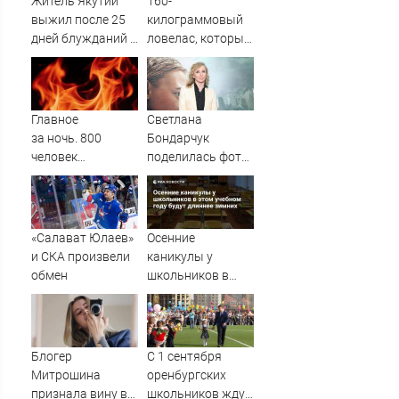
Житель Якутии
160-
выжил после 25
килограммовый
дней блужданий в
ловелас, который
тайге
10 лет
обманывал
женщин, после
судов похудел на
Главное
Светлана
30 кг и стал
за ночь. 800
Бондарчук
возвращать
человек
поделилась фото
долги
эвакуировали
из круиза вместе
после пожара на
с сыном
Wildberries, США
рассекретили
«Салават Юлаев»
Осенние
документы об
и СКА произвели
каникулы у
НЛО
обмен
школьников в
этом учебном
году будут
длиннее зимних
Блогер
С 1 сентября
Митрошина
оренбургских
признала вину в
школьников ждут