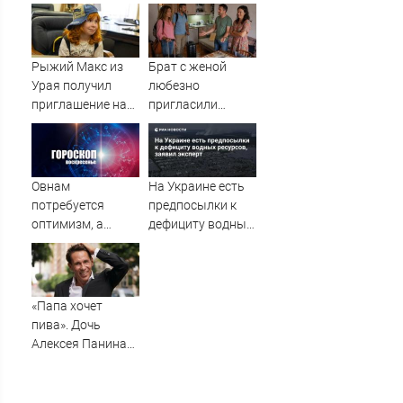
"отключающими
SHAMAN спели на
страх"
одной сцене
психотропами
Рыжий Макс из
Брат с женой
Урая получил
любезно
приглашение на
пригласили
проект «Голос.
погостить, но
Дети»
лучше бы мы
сняли квартиру
Овнам
На Украине есть
потребуется
предпосылки к
оптимизм, а
дефициту водных
Водолеям –
ресурсов, заявил
настойчивость:
эксперт
гороскоп на
воскресенье, 9
«Папа хочет
августа
пива». Дочь
Алексея Панина*
поставила отцу
печальный
диагноз