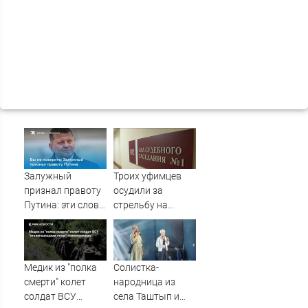
Залужный
Троих уфимцев
признал правоту
осудили за
Путина: эти слова
стрельбу на
прозвучали не
кладбище в
просто так
Башкирии
Медик из "полка
Солистка-
смерти" колет
народница из
солдат ВСУ
села Таштып и