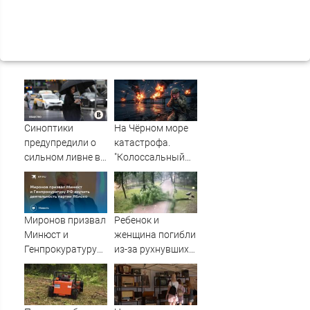
Синоптики
На Чёрном море
предупредили о
катастрофа.
сильном ливне в
"Колоссальный
Москве 7 августа
удар": Такого не
было за всю СВО
Миронов призвал
Ребенок и
Минюст и
женщина погибли
Генпрокуратуру
из-за рухнувших
РФ изучить
деревьев во
деятельность
время урагана в
партии Яблоко
Смоленске -
Новости на