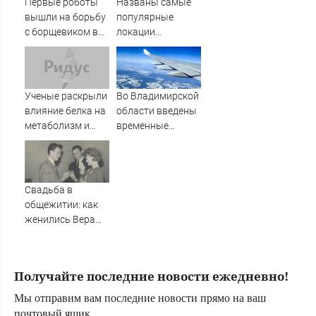
Первые роботы
Названы самые
Вести.ru
вышли на борьбу
популярные
с борщевиком в
локации
Ленобласти
фестиваля
«Псковские
каникулы»
Ученые раскрыли
Во Владимирской
влияние белка на
области введены
метаболизм и
временные
процессы
ограничения на
старения
полеты малой
авиации
Свадьба в
общежитии: как
женились Вера
Алентова и
Владимир
Меньшов —
Получайте последние новости ежедневно!
студенческая
любовь,
Мы отправим вам последние новости прямо на ваш
прожившая
почтовый ящик