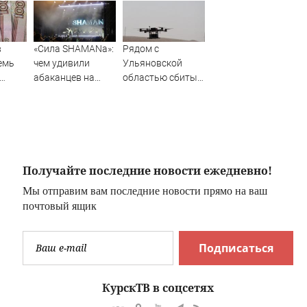
в
«Сила SHAMANa»:
Рядом с
емь
чем удивили
Ульяновской
абаканцев на
областью сбиты
жу-
главной
вражеские
у
площадке дня
беспилотники
города (ФОТО)
Получайте последние новости ежедневно!
Мы отправим вам последние новости прямо на ваш
почтовый ящик
Подписаться
КурскТВ в соцсетях