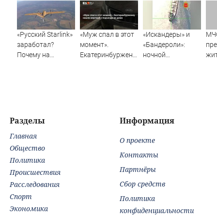
«Русский Starlink»
«Муж спал в этот
«Искандеры» и
МЧ
заработал?
момент».
«Бандероли»:
пр
Почему на
Екатеринбурженку
ночной
жи
Украине кратно
нашли мертвой у
добивающий удар
По
увеличилась
подъезда ее дома
по Одессе и
угр
точность
Ильичевску
др
попаданий по
объектам ВСУ
Разделы
Информация
Главная
О проекте
Общество
Контакты
Политика
Партнёры
Происшествия
Сбор средств
Расследования
Спорт
Политика
Экономика
конфиденциальности