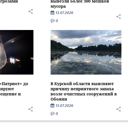
 грозами
вывезли более 300 мешков
мусора
13.07.2026
0
 «Патриот» до
В Курской области выясняют
нируют
причину неприятного запаха
вещение и
возле очистных сооружений в
Обояни
13.07.2026
0