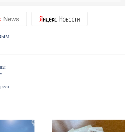
РВЫМ
йны
»
реса