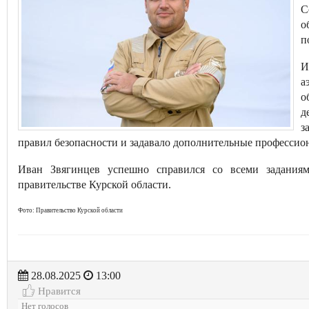
С
о
п
И
а
о
д
з
правил безопасности и задавало дополнительные профессио
Иван Звягинцев успешно справился со всеми заданиям
правительстве Курской области.
Фото: Правительство Курской области
28.08.2025
13:00
Нравится
Нет голосов