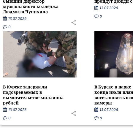
бывший директор
пройдут дожди с
музыкального колледжа
13.07.2026
Людмила Чунихина
0
13.07.2026
0
В Курске задержали
В Курске в парке
подозреваемых в
конца июля пла
вымогательстве миллиона
восстановить ос
рублей
камеры
13.07.2026
13.07.2026
0
0