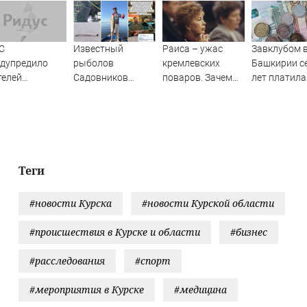
С
Известный
Раиса – ужас
Завклубом 
едупредило
рыболов
кремлевских
Башкирии с
телей
Садовников
поваров. Зачем
лет платила
дмосковья об
пропал на Волге
жена Горбачева
зарплату му
озе атаки
во время шторма
требовала пять
прогульщик
онов
видов каши
каждое утро?
Теги
#новости Курска
#новости Курской области
#происшествия в Курске и области
#бизнес
#расследования
#спорт
#мероприятия в Курске
#медицина