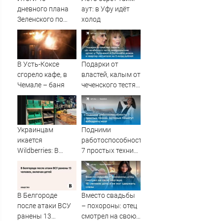
дневного плана
аут: в Уфу идёт
Зеленского по
холод
принуждению к
миру: как
ответила Россия,
полный разбор
В Усть-Коксе
Подарки от
провала
сгорело кафе, в
властей, калым от
операции
Чемале – баня
чеченского тестя,
Украины от
американские
военкора Коца
хатки: у
Пугачевой и
Орбакайте домов
Украинцам
Подними
и квартир
икается
работоспособность:
насчитали на 3
Wildberries: В
7 простых техник,
млрд рублей
супермаркетах
которые помогут
начали пустеть
взбодрить мозг
полки » PolitCentr-
NEWS
В Белгороде
Вместо свадьбы
после атаки ВСУ
– похороны: отец
ранены 13
смотрел на свою