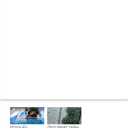
Итоги 40-
Лето берёт тайм-