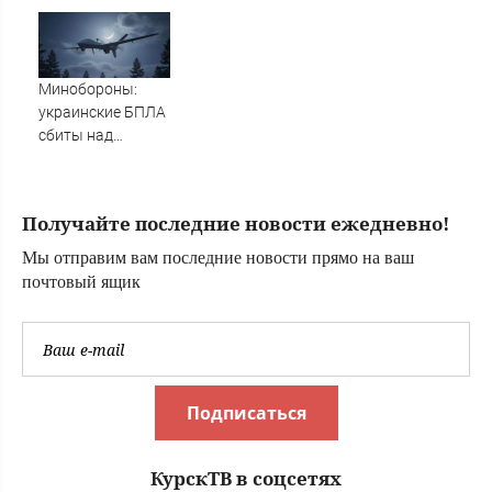
человек, включая
мертвую 16-
детей
летнюю дочь и не
мог сдержать
слезы
Минобороны:
украинские БПЛА
сбиты над
Тверской
областью
Получайте последние новости ежедневно!
Мы отправим вам последние новости прямо на ваш
почтовый ящик
Подписаться
КурскТВ в соцсетях