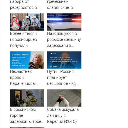
набирают
греческие и
резервистов в
славянские: в
огневые группы
курганском ЗАГСе
(ФОТО)
назвали самые
редкие имена за
2026 год
Более 7 тысяч
Находящуюся в
новосибирцев
розыске женщину
получили
задержали в
прибавку к
Мурманске
пенсии от СФР
Несчастье с
Путин: Россия
вдовой
планирует
Караченцова:
бесшовное ж/д
появились
сообщение от
печальные
Балтики до
подробности о
Индийского
Людмиле
океана
В российском
Собака искусала
Поргиной
городе
дачницу в
задержаны трое
Карелии (ФОТО)
подростков,