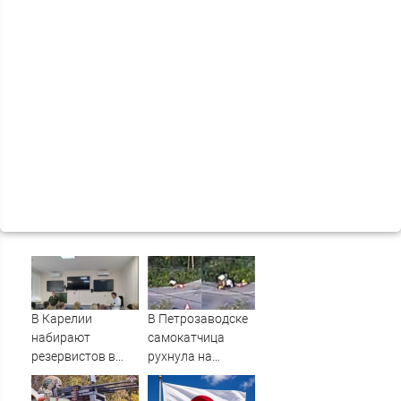
В Карелии
В Петрозаводске
набирают
самокатчица
резервистов в
рухнула на
огневые группы
тротуар (ВИДЕО)
(ФОТО)