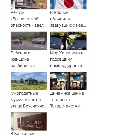
Режим
В Японии
«Беспилотной
объявили
опасности» ввели
эвакуацию из-за
в Башкирии 6
приближения
августа
мощного тайфуна
Ребенок и
Мэр Хиросимы в
женщина
годовщину
разбились в
бомбардировки
аварии в
ни разу не
Приладожье
упомянул США в
речи
Многодетные
Динамика цен на
мурманчане на
топливо в
улице Брусничной
Татарстане: АИ-92
ждут
и АИ-95 за неделю
электричества 11
подешевели на 2
лет
процента
06/08/2026 –
В Башкирии