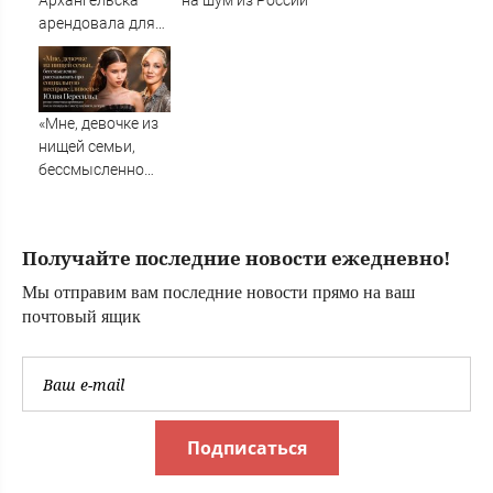
Архангельска
на шум из России
арендовала для
отдыха целый
остров в Карелии
«Мне, девочке из
нищей семьи,
бессмысленно
рассказывать
про социальную
несправедливость»:
Получайте последние новости ежедневно!
Юлия Пересильд
резко ответила
Мы отправим вам последние новости прямо на ваш
критикам после
почтовый ящик
скандала с
поступлением д
Подписаться