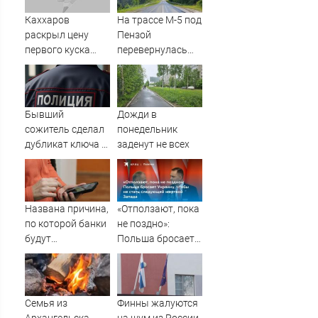
Каххаров
На трассе М-5 под
раскрыл цену
Пензой
первого куска
перевернулась
торта Клавы Коки
фура - Столица58
и Масленникова
Бывший
Дожди в
сожитель сделал
понедельник
дубликат ключа и
заденут не всех
обокрал уфимку
Названа причина,
«Отползают, пока
по которой банки
не поздно»:
будут
Польша бросает
блокировать
Украину, чтобы не
переводы
стать следующей
жертвой Запада
Семья из
Финны жалуются