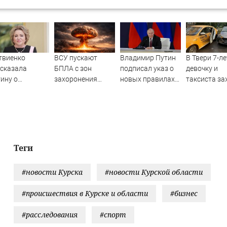
твиенко
ВСУ пускают
Владимир Путин
В Твери 7-л
сказала
БПЛА с зон
подписал указ о
девочку и
ину о
захоронения
новых правилах
таксиста з
явлении моды
ядерных отходов,
прохождения
дверью
семью и детей
чтобы избежать
военной службы
автомобиля
оссийских
ответа
Новости Тве
дентов
городов Тве
области сег
Afanasy.biz 
Теги
Тверские но
Новости Тве
#новости Курска
#новости Курской области
Тверь но
#происшествия в Курске и области
#бизнес
#расследования
#спорт