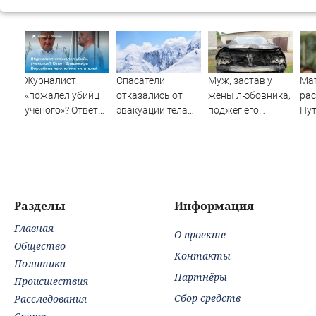
Журналист
Спасатели
Муж, застав у
Ма
«пожалел убийц
отказались от
жены любовника,
рас
ученого»? Ответ
эвакуации тела
поджег его
Пут
Владимира
Натальи
машину
по
Ворсобина на
Наговицыной с
на 
отклики
семитысячника
у р
читателей
сту
Разделы
Информация
Главная
О проекте
Общество
Контакты
Политика
Партнёры
Происшествия
Сбор средств
Расследования