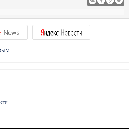
РВЫМ
ости