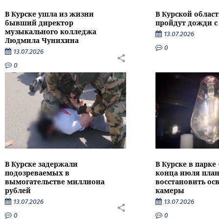
В Курске ушла из жизни
В Курской облас
бывший директор
пройдут дожди с
музыкального колледжа
13.07.2026
Людмила Чунихина
0
13.07.2026
0
В Курске задержали
В Курске в парке
подозреваемых в
конца июля пла
вымогательстве миллиона
восстановить ос
рублей
камеры
13.07.2026
13.07.2026
0
0