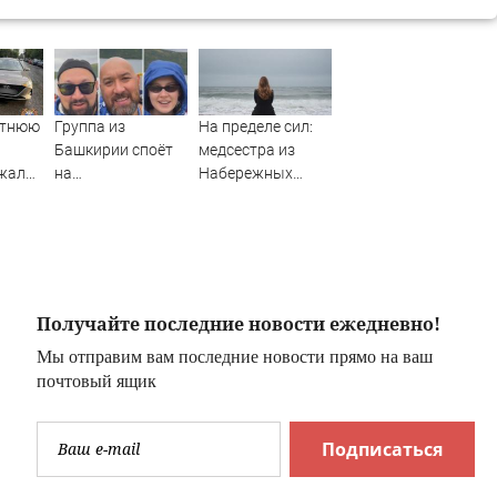
етнюю
Группа из
На пределе сил:
Башкирии споёт
медсестра из
ажало
на
Набережных
географическом
Челнов стала
 –
Северном полюсе
самым уставшим
ри и
человеком в
рской
России
одня -
06/08/2026 –
–
Новости
Получайте последние новости ежедневно!
вости.
Мы отправим вам последние новости прямо на ваш
ри.
почтовый ящик
Подписаться