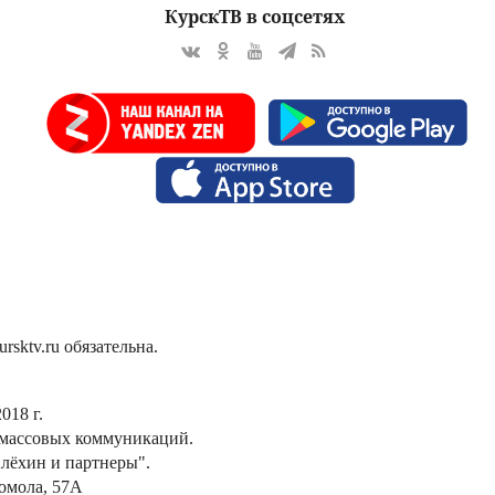
КурскТВ в соцсетях
sktv.ru обязательна.
018 г.
 массовых коммуникаций.
лёхин и партнеры".
сомола, 57А