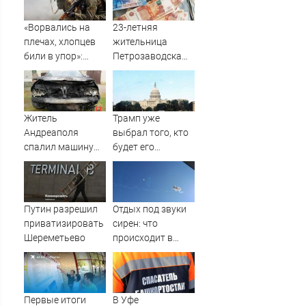
«Ворвались на
23-летняя
плечах, хлопцев
жительница
били в упор»:
Петрозаводска
Алексеево-
вынесла все
Дружковка стала
деньги из дома
могильником для
родителей
«птах Мадьяра»
Житель
Трамп уже
Андреаполя
выбрал того, кто
спалил машину
будет его
молодого
преемником
ухажера своей
жены – Новости
Твери и городов
Путин разрешил
Отдых под звуки
Тверской области
приватизировать
сирен: что
сегодня -
Шереметьево
происходит в
Afanasy.biz –
Сочи на фоне
Тверские новости.
массированных
Новости Твери.
атак
Тверь н
беспилотников
Первые итоги
В Уфе