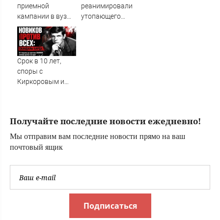
приемной
реанимировали
кампании в вузы
утопающего
в 2026 году: кто
прямо на берегу
поступил на
пляжа
бюджет, сколько
«Солнечный»
олимпиадников,
Срок в 10 лет,
результаты,
споры с
последние
Киркоровым и
новости
критика SHAMAN:
как сложилась
судьба барда
Получайте последние новости ежедневно!
Александра
Новикова ✿✔️
Мы отправим вам последние новости прямо на ваш
TVCenter.ru
почтовый ящик
Подписаться