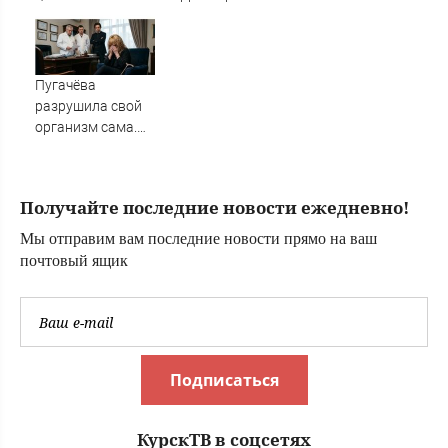
август: Нужен
свое лечение из-
добрый настрой,
за суда
который снизит
риск
Пугачёва
опрометчивых
разрушила свой
поступков
организм сама.
Врач раскрыла
«секрет»
Получайте последние новости ежедневно!
Мы отправим вам последние новости прямо на ваш
почтовый ящик
Подписаться
КурскТВ в соцсетях