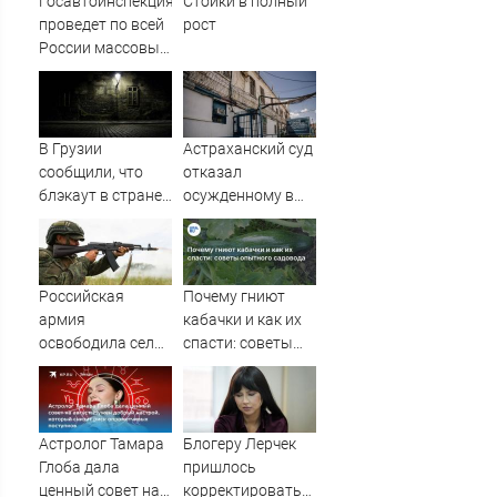
Госавтоинспекция
Стойки в полный
проведет по всей
рост
России массовые
рейды с 10
августа
В Грузии
Астраханский суд
сообщили, что
отказал
блэкаут в стране
осужденному в
произошёл из-за
колонии-
тестов на
поселении,
Ингурской ГЭС -
посчитав его
RT Russia -
опасным
Российская
Почему гниют
Медиаплатформа
армия
кабачки и как их
МирТесен
освободила село
спасти: советы
Алексеевка в
опытного
Сумской области
садовода
Астролог Тамара
Блогеру Лерчек
Глоба дала
пришлось
ценный совет на
корректировать