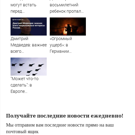
могут встать
восьмилетний
перед
ребенок пропали
необходимостью
во время сплава
выполнить
по реке
условия Путина
08/08/2026 –
Новости
Дмитрий
«Огромный
Медведев: важнее
ущерб»: в
всего
Германии
национальные
рассказали об
интересы России
ударах ВС России
по Украине
"Может что-то
сделать": в
Европе
высказались о
нападении
России
Получайте последние новости ежедневно!
Мы отправим вам последние новости прямо на ваш
почтовый ящик