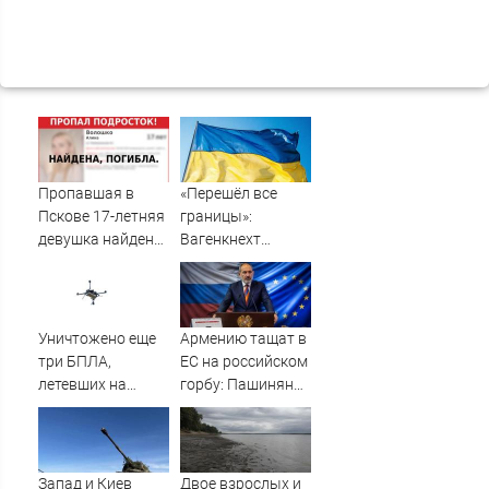
Пропавшая в
«Перешёл все
Пскове 17-летняя
границы»:
девушка найдена
Вагенкнехт
мертвой
жёстко ответила
послу Украины
Уничтожено еще
Армению тащат в
три БПЛА,
ЕС на российском
летевших на
горбу: Пашинян
Москву
узнал цену
предательства
Запад и Киев
Двое взрослых и