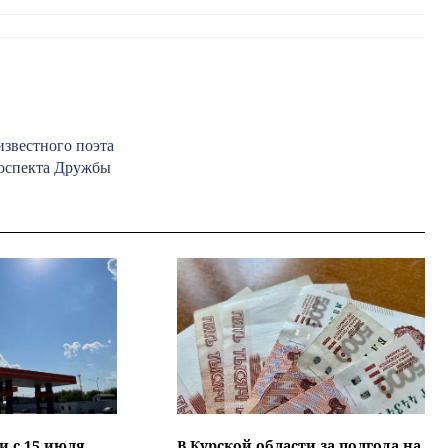
известного поэта
роспекта Дружбы
и с 15 июля
В Курской области за полгода на