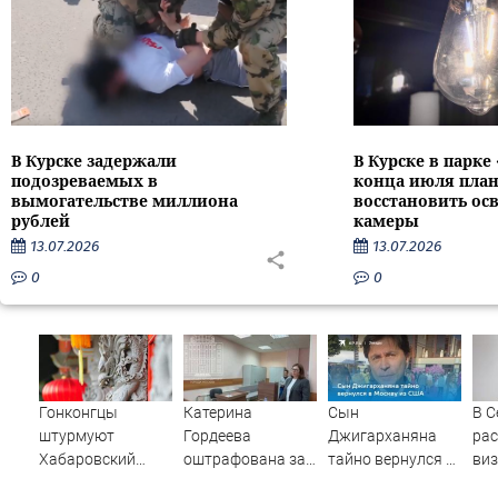
В Курске задержали
В Курске в парке
подозреваемых в
конца июля пла
вымогательстве миллиона
восстановить ос
рублей
камеры
13.07.2026
13.07.2026
0
0
Гонконгцы
Катерина
Сын
В С
штурмуют
Гордеева
Джигарханяна
ра
Хабаровский
оштрафована за
тайно вернулся в
виз
край
пропаганду ЛГБТ
Москву из США
в Б