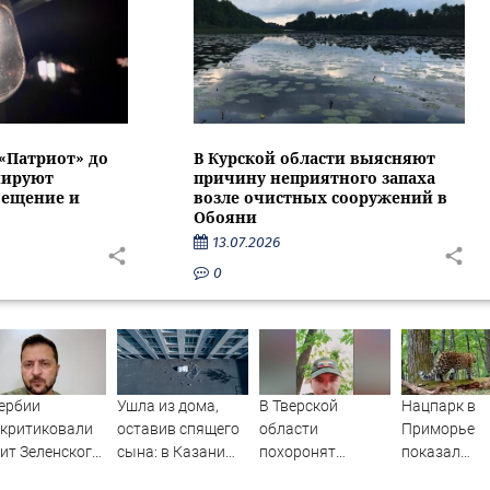
 «Патриот» до
В Курской области выясняют
нируют
причину неприятного запаха
вещение и
возле очистных сооружений в
Обояни
13.07.2026
0
ербии
Ушла из дома,
В Тверской
Нацпарк в
скритиковали
оставив спящего
области
Приморье
ит Зеленского
сына: в Казани
похоронят
показал
елград
мать пойдет под
участника СВО
"модельную