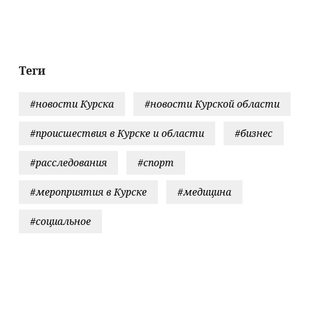
суд за гибель
походку"
малыша
дальневост
07/08/2026 –
леопарда
Новости
Теги
#новости Курска
#новости Курской области
#происшествия в Курске и области
#бизнес
#расследования
#спорт
#мероприятия в Курске
#медицина
#социальное