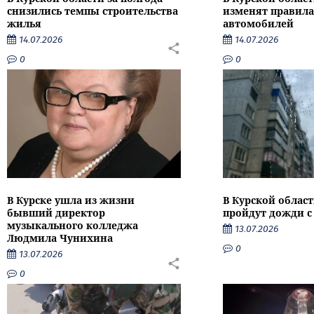
снизились темпы строительства
изменят правила
жилья
автомобилей
14.07.2026
14.07.2026
0
0
В Курске ушла из жизни
В Курской облас
бывший директор
пройдут дожди с
музыкального колледжа
13.07.2026
Людмила Чунихина
0
13.07.2026
0