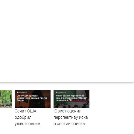
Сенат США
Юрист оценил
одобрил
перспективу иска
ужесточение
о снятии списка
санкций против
"Яблока" с