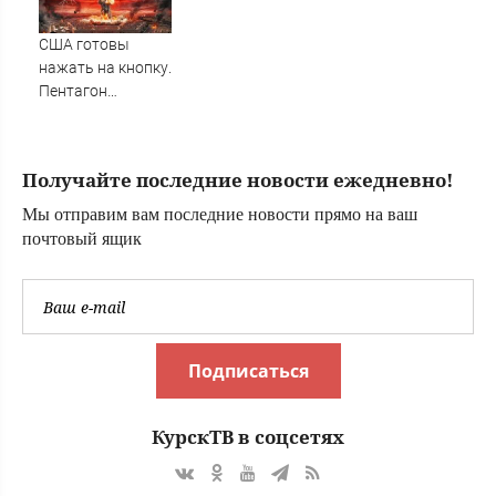
способы их
решения
США готовы
нажать на кнопку.
Пентагон
переписал
ядерные правила.
Мир снова на
Получайте последние новости ежедневно!
грани?
Мы отправим вам последние новости прямо на ваш
почтовый ящик
Подписаться
КурскТВ в соцсетях