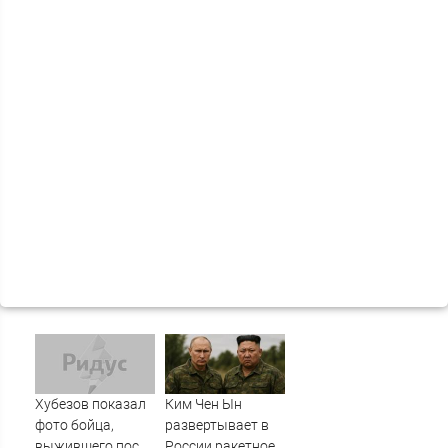
Хубезов показал
Ким Чен Ын
фото бойца,
развертывает в
выжившего после
России ракетное