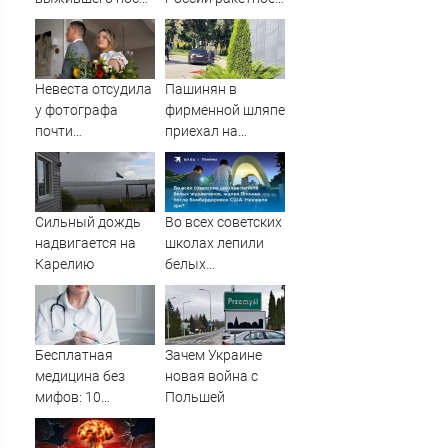
медведя и молнии
подразделение
для нанесения
ударов по
Украине
Невеста отсудила
Пашинян в
у фотографа
фирменной шляпе
почти
приехал на
полмиллиона
заседание
Межправсовета
ЕАЭС
Сильный дождь
Во всех советских
надвигается на
школах лепили
Карелию
белых
журавликов,
жалея Японию
после
бомбардировок
Бесплатная
Зачем Украине
США. Неужели
медицина без
новая война с
зря?
мифов: 10
Польшей
главных проблем
пациентов ОМС и