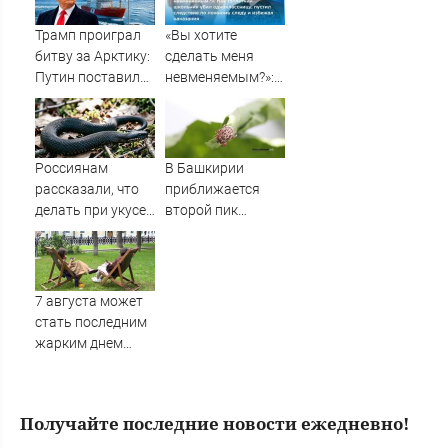
Трамп проиграл
«Вы хотите
битву за Арктику:
сделать меня
Путин поставил
невменяемым?»:
жирную точку в
Как 15-летний
споре о шельфе
школьник убил
одноклассницу,
пустил следствие
Россиянам
В Башкирии
по ложному следу
рассказали, что
приближается
и избежал
делать при укусе
второй пик
наказания
змеи
активности
клещей
7 августа может
стать последним
жарким днем
этого лета в
Москве - Новости
на Вести.ru
Получайте последние новости ежедневно!