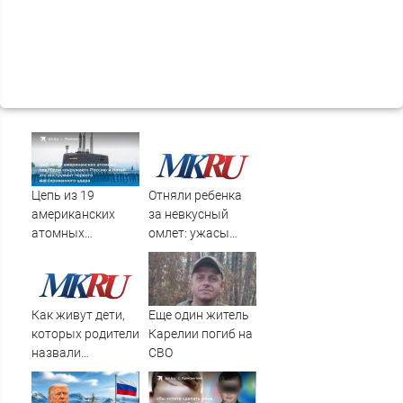
Цепь из 19
Отняли ребенка
американских
за невкусный
атомных
омлет: ужасы
подлодок
норвежской
«окружает»
опеки
Россию и Китай:
это инструмент
Как живут дети,
Еще один житель
первого
которых родители
Карелии погиб на
массированного
назвали
СВО
удара
диковинными
именами?