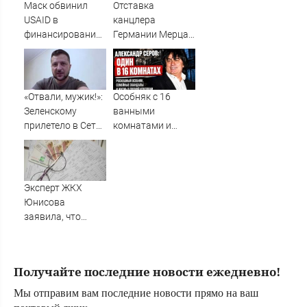
Маск обвинил
Отставка
USAID в
канцлера
финансировании
Германии Мерца:
госпереворота на
последние
Украине
новости на 7
августа 2026 и
прогнозы
«Отвали, мужик!»:
Особняк с 16
Зеленскому
ванными
прилетело в Сети
комнатами и
из-за визита в
закрытые двери
Сербию
для близких:
почему Александр
Серов остался
Эксперт ЖКХ
один в 75 лет ✿✔️
Юнисова
TVCenter.ru
заявила, что
ремонт больше не
будет котловым
Получайте последние новости ежедневно!
Мы отправим вам последние новости прямо на ваш