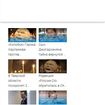
«Колобок» Гарика
Сын
Харламова
Джигарханяна
против
тайно вернулся в
«Человека-паука»:
Москву из США
В сети разгорелся
грандиозный
скандал — а
В Тверской
Редакция
картина уже
области
«России-24»
собрала почти
похоронят 2
обратилась в СКР
100 млн рублей
бойцов, погибших
из-за травли
на СВО
съемочной
группы «Колобка»