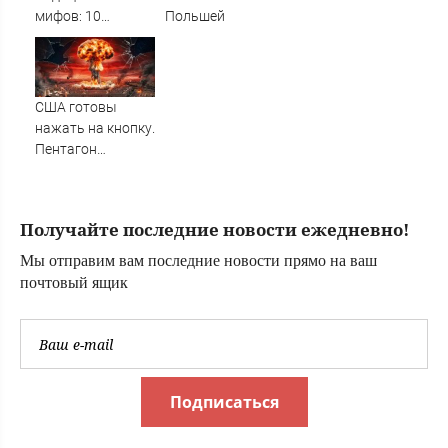
зря?
мифов: 10
Польшей
главных проблем
пациентов ОМС и
способы их
решения
США готовы
нажать на кнопку.
Пентагон
переписал
ядерные правила.
Мир снова на
Получайте последние новости ежедневно!
грани?
Мы отправим вам последние новости прямо на ваш
почтовый ящик
Подписаться