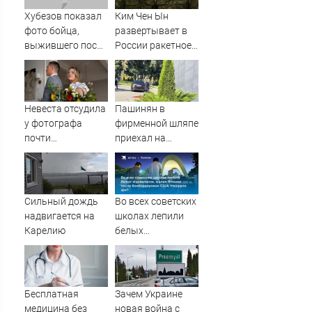
Хубезов показал
Ким Чен Ын
фото бойца,
развертывает в
выжившего после
России ракетное
медведя и молнии
подразделение
для нанесения
ударов по
Украине
Невеста отсудила
Пашинян в
у фотографа
фирменной шляпе
почти
приехал на
полмиллиона
заседание
Межправсовета
ЕАЭС
Сильный дождь
Во всех советских
надвигается на
школах лепили
Карелию
белых
журавликов,
жалея Японию
после
бомбардировок
Бесплатная
Зачем Украине
США. Неужели
медицина без
новая война с