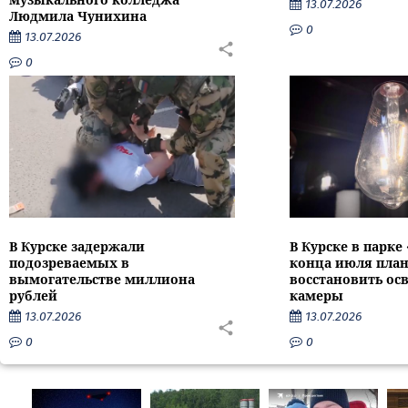
13.07.2026
Людмила Чунихина
0
13.07.2026
0
В Курске задержали
В Курске в парке
подозреваемых в
конца июля пла
вымогательстве миллиона
восстановить ос
рублей
камеры
13.07.2026
13.07.2026
0
0