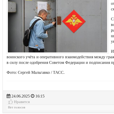
о
с
С
в
р
ш
у
И
воинского учёта и оперативного взаимодействия между гра
в силу после одобрения Советом Федерации и подписания п
Фото: Сергей Мальгавко / ТАСС.
24.06.2025
16:15
Нравится
Нет голосов