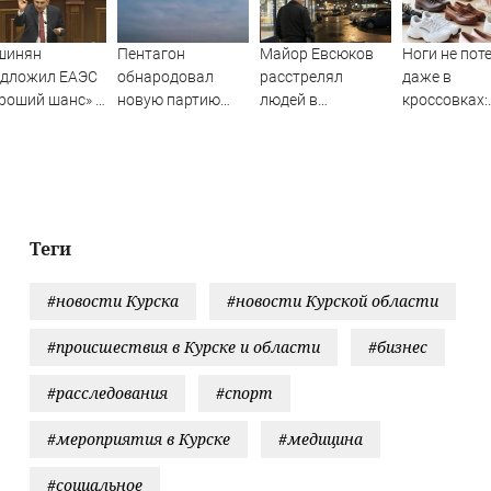
шинян
Пентагон
Майор Евсюков
Ноги не пот
едложил ЕАЭС
обнародовал
расстрелял
даже в
роший шанс» »
новую партию
людей в
кроссовках:
itCentr-NEWS
материалов об
супермаркете и
меняю обы
НЛО - Новости на
стал символом
стельку на э
Вести.ru
провала МВД
жару совсе
другой эфф
Теги
#новости Курска
#новости Курской области
#происшествия в Курске и области
#бизнес
#расследования
#спорт
#мероприятия в Курске
#медицина
#социальное