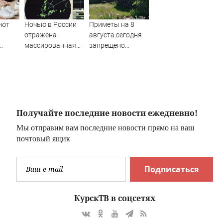
еют
Ночью в России
Приметы на 8
отражена
августа:сегодня
массированная
запрещено
чную
атака БПЛА
заниматься
ту — в
рукоделием
м
Родная сторона
ект
Получайте последние новости ежедневно!
Мы отправим вам последние новости прямо на ваш
почтовый ящик
Подписаться
КурскТВ в соцсетях