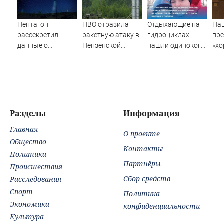
Пентагон
ПВО отразила
Отдыхающие на
Па
рассекретил
ракетную атаку в
гидроциклах
пр
данные о
Пензенской
нашли одинокого
«хо
появлении НЛО
области
испуганного
Pol
на Ближнем
мальчика на
Востоке
лодке: он
рассказал, что его
папа нырнул и
пропал
Разделы
Информация
Главная
О проекте
Общество
Контакты
Политика
Партнёры
Происшествия
Сбор средств
Расследования
Спорт
Политика
Экономика
конфиденциальности
Культура