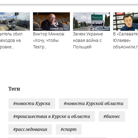
итель сбил
Виктор Минков:
Зачем Украине
В «Салавате
еходов на
«Хочу, чтобы
новая война с
Юлаеве»
ровке
Театр
Польшей
объяснили,
опасности в
Комиссаржевской
не стали ак
ке,
стал
подписыват
традали 8
Михайловским –
игроков в
овек - Новости
только в драме»
межсезонье
Вести.ru
Теги
#новости Курска
#новости Курской области
#происшествия в Курске и области
#бизнес
#расследования
#спорт