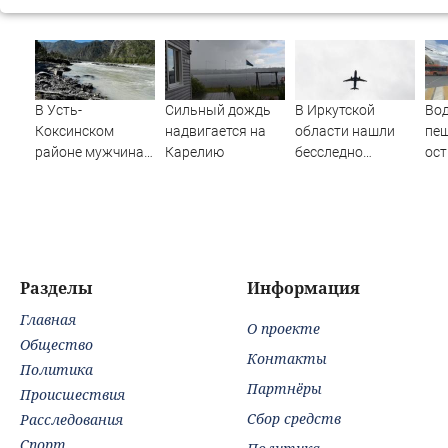
В Усть-
Сильный дождь
В Иркутской
Вод
Коксинском
надвигается на
области нашли
пеш
районе мужчина
Карелию
бесследно
ост
выпал из лодки в
пропавший
без
Катунь и пропал
самолёт Cessna
Омс
182
пос
чел
на 
Разделы
Информация
Главная
О проекте
Общество
Контакты
Политика
Партнёры
Происшествия
Сбор средств
Расследования
Спорт