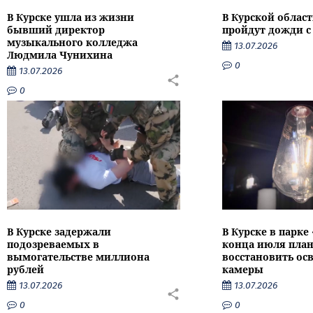
В Курске ушла из жизни
В Курской облас
бывший директор
пройдут дожди с
музыкального колледжа
13.07.2026
Людмила Чунихина
0
13.07.2026
0
В Курске задержали
В Курске в парке
подозреваемых в
конца июля пла
вымогательстве миллиона
восстановить ос
рублей
камеры
13.07.2026
13.07.2026
0
0