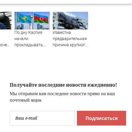
По дну Каспия
Известна
начали
предварительная
почему
прокладывать
причина крупного
тивно
стратегический
пожара на
ь
интернет-кабель
Гвардейской в
Уфе
Получайте последние новости ежедневно!
Мы отправим вам последние новости прямо на ваш
почтовый ящик
Подписаться