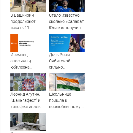
россияне
жалуются на
отдых в Турции
В Башкирии
Стало известно,
продолжают
сколько «Салават
искать 11
Юлаев» получил
пропавших без
от СКА в сделке
вести
по Бландиси
Иремнең
Дочь Розы
апасының
Сябитовой
юбилеена
сильно
чакырмадылар
располнела после
родов
Леонид Агутин,
Школьница
"Шаньгафест" и
пришла к
кинофестиваль
возлюбленному в
стран СНГ: как
тюрьму с десятью
пройдет
патронами в
празднование
кармане
105-летия Коми