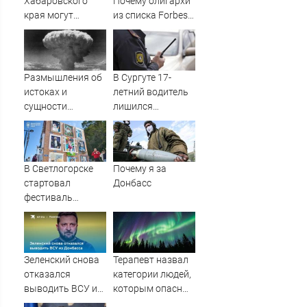
Хабаровского
Почему олигархи
края могут
из списка Forbes
оформить вычет
сдают паспорта
за расходы на
РФ?
занятия спортом
Размышления об
В Сургуте 17-
истоках и
летний водитель
сущности
лишился
ядерного оружия
автомобиля
:: Издательство
после дрифта в
Русская Идея
центре города
В Светлогорске
Почему я за
стартовал
Донбасс
фестиваль
современного
искусства «Море
внутри»
Зеленский снова
Терапевт назвал
отказался
категории людей,
выводить ВСУ из
которым опасны
Донбасса
магнитные бури