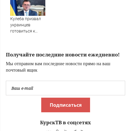
Кулеба призвал
украинцев
готовиться к
росту числа
нападений на них
в Польше -
Получайте последние новости ежедневно!
Новости на
Вести.ru
Мы отправим вам последние новости прямо на ваш
почтовый ящик
Подписаться
КурскТВ в соцсетях