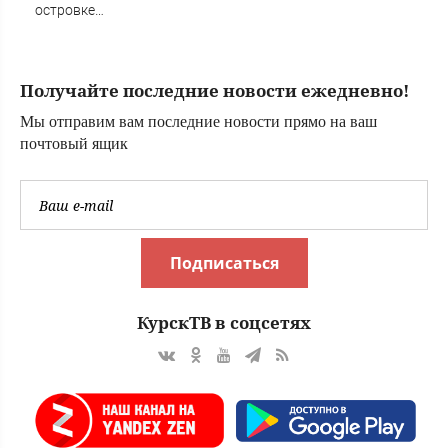
островке
безопасности в
Омске,
пострадали 8
Получайте последние новости ежедневно!
человек - Новости
на Вести.ru
Мы отправим вам последние новости прямо на ваш
почтовый ящик
Подписаться
КурскТВ в соцсетях