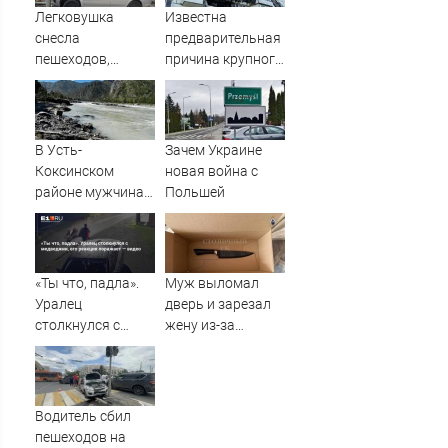
межсезонье
Легковушка
Известна
снесла
предварительная
пешеходов,
причина крупного
пострадали
пожара на
минимум восемь
Гвардейской в
человек - фото с
Уфе
места 06/08/2026
В Усть-
Зачем Украине
– Новости
Коксинском
новая война с
районе мужчина
Польшей
выпал из лодки в
Катунь и пропал
«Ты что, падла».
Муж выломал
Уралец
дверь и зарезал
столкнулся с
жену из-за
медведями, его
ревности (ФОТО)
реакция
поражает —
видео
Водитель сбил
пешеходов на