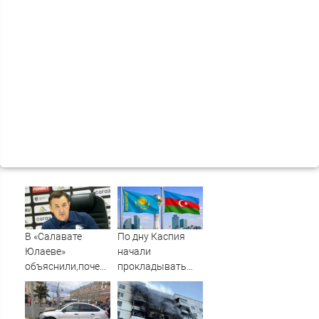
В «Салавате
По дну Каспия
Юлаеве»
начали
объяснили,почему
прокладывать
не стали активно
стратегический
подписывать
интернет-кабель
игроков в