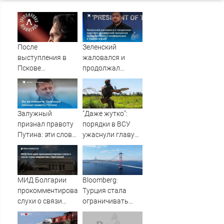
После
Зеленский
выступления в
жаловался и
Пскове
продолжал
группировка
клянчить:
«Ленинград»
украинский
отменила
просрочка
концерты в
превратил пресс-
Залужный
"Даже жутко":
Якутске и
конференцию в
признал правоту
порядки в ВСУ
Саранске
Сербии в фарс
Путина: эти слова
ужаснули главу
прозвучали не
британской
просто так
армии
МИД Болгарии
Bloomberg:
прокомментировал
Турция стала
слухи о связи
ограничивать
главы ведомства
проход судов в
с Британией
Черное море из-за