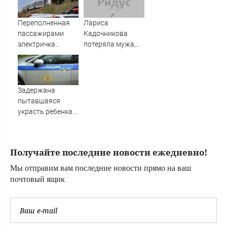
атак БПЛА -
Новости на
Переполненная
Лариса
Вести.ru
пассажирами
Кадочникова
электричка
потеряла мужа,
столкнулась с
пережившего 4
грузовым
года болезни
поездом —
десятки человек
Задержана
пострадали.
пытавшаяся
Видео с места ЧП
украсть ребенка
россиянка
Получайте последние новости ежедневно!
Мы отправим вам последние новости прямо на ваш
почтовый ящик