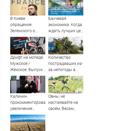
всей правды о
Новости на
своём отце -
Вести.ru
история одной
В Киеве
Бахчевая
семьи
обращение
экономика: Когда
Зеленского о
ждать лучших цен
Patriot назвали
на арбузы и дыни
«комедией»
в России
Дрифт на мопеде.
Количество
Мужское /
пострадавших из-
Женское. Выпуск
за непогоды в
от 31.10.2025
Ростове-на-Дону
возросло до 28
Калинин
Овны, не
прокомментировал
настаивайте на
увеличение
своём, Весам
пенсий для детей,
захочется
оставшихся без
красоты, а Раки
родителей
могут