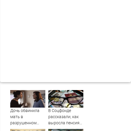
Дочь обвинила
В Соцфонде
мать в
рассказали, как
разрушенном
выросла пенсия
детстве, не зная
за пять лет -