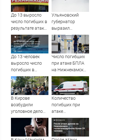
До 13 выросло
Ульяновский
число погибших в
губернатор
результате атаки
выразил
дронов ВСУ на
соболезнования
Нижнекамск -
семьям погибших
Новости на
в Нижнекамске
Вести.ru
До 13 человек
Число погибших
выросло число
при атаке БПЛА
погибших в
на Нижнекамск
результате атаки
достигло 13
дронов ВСУ на
Нижнекамск
В Кирове
Количество
возбудили
погибших при
уголовное дело
атаке
после обращений
беспилотников на
пайщиков «Дело и
Нижнекамск
Деньги»
выросло до 13
В Кош-Агачском
После атаки