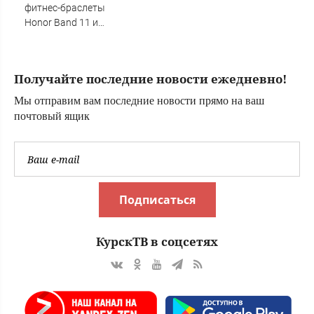
ракетную
фитнес-браслеты
опасность
Honor Band 11 и
11 Pro с яркими
экранами, GPS и
автономностью
Получайте последние новости ежедневно!
до 26 дней
Мы отправим вам последние новости прямо на ваш
почтовый ящик
Подписаться
КурскТВ в соцсетях