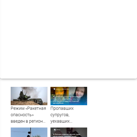
Режим «Ракетная
Пропавших
опасность»
супругов,
введен в регионах
уехавших
Поволжья
отдыхать на
природу, нашли