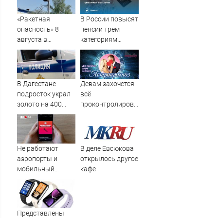
мертвыми на
заднем сиденье
«Ракетная
В России повысят
автомобиля
опасность» 8
пенсии трем
августа в
категориям
Пензенской
граждан: кому
области: все, что
увеличат
известно сейчас
выплаты
В Дагестане
Девам захочется
подросток украл
всё
золото на 400
проконтролировать,
тысяч рублей и
Стрельцы будут
раздал его на
флиртовать, а
пляже
одинокие
Водолеи могут
Не работают
В деле Евсюкова
встретить
аэропорты и
открылось другое
родственную
мобильный
кафе
душу в
интернет: в
неожиданном
нескольких
месте
регионах
объявили
Представлены