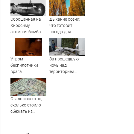
задержки рейсов
Последние
в Россию
новости,
подробности об
Сброшенная на
Дыхание осени:
ударах России 9
Хиросиму
что готовит
августа 2026 года
атомная бомба
погода для
создала
Тверской области
невиданный
на второй неделе
ранее металл на
августа
Земле
Утром
За прошедшую
беспилотники
ночь над
врага
территорией
попытались
Тверской области
атаковать
уничтожены
предприятия в
вражеские БПЛА
Поволжье, но им
Стало известно,
помешал кран
сколько стоило
сбежать из
воинской части
на Украине