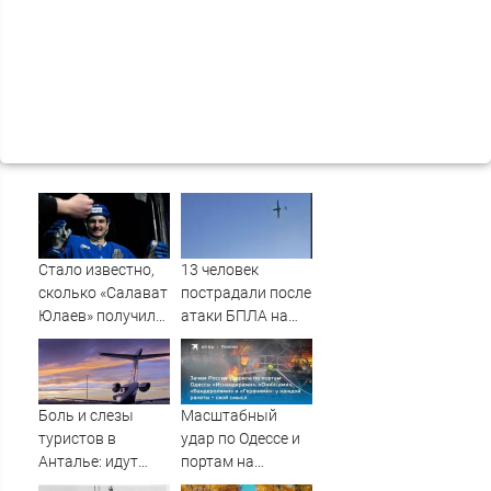
Стало известно,
13 человек
сколько «Салават
пострадали после
Юлаев» получил
атаки БПЛА на
от СКА в сделке
российский город
по Бландиси
Боль и слезы
Масштабный
туристов в
удар по Одессе и
Анталье: идут
портам на
массовые
Украине: