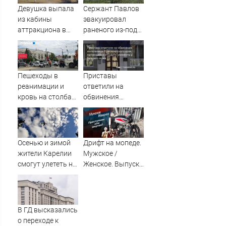
неожиданном
Девушка выпала
Сержант Павлов
направлении.
из кабины
эвакуировал
Армия
аттракциона в
раненого из-под
форсировала
российском
артиллерийского
реку. Ключевой
городе
огня ВСУ
узел обороны пал
Пешеходы в
Приставы
реанимации и
ответили на
кровь на столбах:
обвинения
всё, что известно
жительницы
о жутком ДТП
Красноярского
возле «Голубого
края,
огонька» — там
пытающейся
Осенью и зимой
Дрифт на мопеде.
сбили семь
отсудить
жители Карелии
Мужское /
человек
алименты у
смогут улететь на
Женское. Выпуск
бывшего мужа
юг России
от 31.10.2025
В ГД высказались
о переходе к