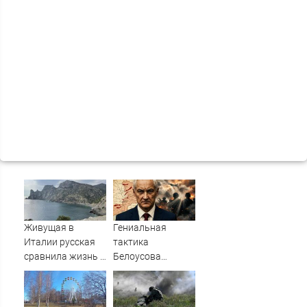
Живущая в
Гениальная
Италии русская
тактика
сравнила жизнь в
Белоусова
Европе и в Крыму
сработала:
Мощнейший удар
на самом