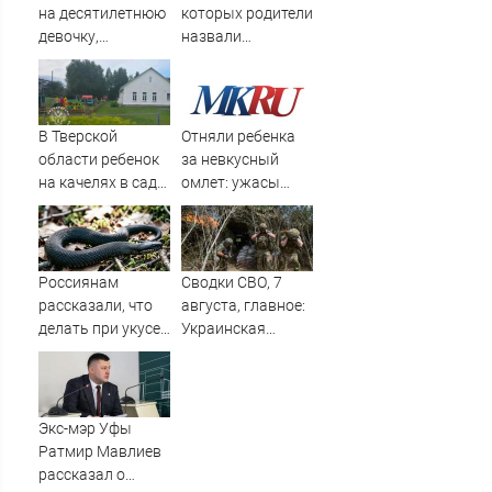
на десятилетнюю
которых родители
девочку,
назвали
ворвавшись в
диковинными
квартиру
именами?
В Тверской
Отняли ребенка
области ребенок
за невкусный
на качелях в саду
омлет: ужасы
лишился фаланги
норвежской
пальца – Новости
опеки
Твери и городов
Тверской области
Россиянам
Сводки СВО, 7
сегодня -
рассказали, что
августа, главное:
Afanasy.biz –
делать при укусе
Украинская
Тверские новости.
змеи
бригада против
Новости Твери.
ВСУ, массовый
суицид
бандеровских
Экс-мэр Уфы
офицеров
Ратмир Мавлиев
рассказал о