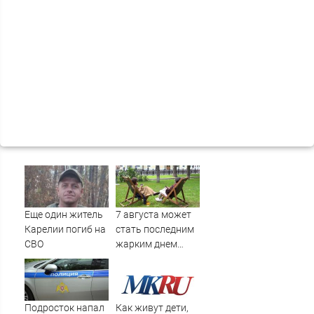
Еще один житель
7 августа может
Карелии погиб на
стать последним
СВО
жарким днем
этого лета в
Москве - Новости
на Вести.ru
Подросток напал
Как живут дети,