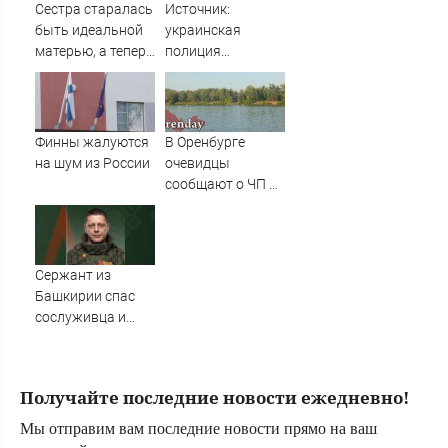
Сестра старалась
Источник:
быть идеальной
украинская
матерью, а теперь
полиция
рыдает, потому
призвала
что у дочери к ней
жителей
куча претензий
Запорожья
покинуть город
Финны жалуются
В Оренбурге
на шум из России
очевидцы
сообщают о ЧП на
озере Старица
Сержант из
Башкирии спас
сослуживца и
получил ранение
в зоне СВО
Получайте последние новости ежедневно!
Мы отправим вам последние новости прямо на ваш