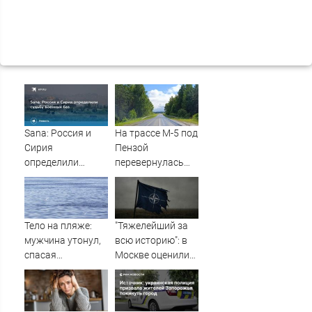
Sana: Россия и
На трассе М-5 под
Сирия
Пензой
определили
перевернулась
судьбу военных
фура - Столица58
баз
Тело на пляже:
"Тяжелейший за
мужчина утонул,
всю историю": в
спасая
Москве оценили
маленькую дочку
масштаб кризиса
09/08/2026 –
в НАТО
Новости