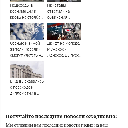
Пешеходы в
Приставы
реанимации и
ответили на
кровь на столбах:
обвинения
всё, что известно
жительницы
о жутком ДТП
Красноярского
возле «Голубого
края,
огонька» — там
пытающейся
Осенью и зимой
Дрифт на мопеде.
сбили семь
отсудить
жители Карелии
Мужское /
человек
алименты у
смогут улететь на
Женское. Выпуск
бывшего мужа
юг России
от 31.10.2025
В ГД высказались
о переходе к
дипломатии в
конфликте с
Украиной
Получайте последние новости ежедневно!
Мы отправим вам последние новости прямо на ваш