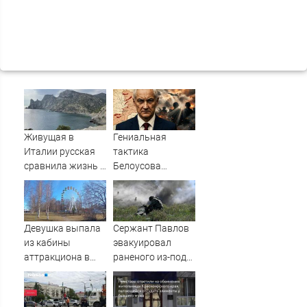
Живущая в
Гениальная
Италии русская
тактика
сравнила жизнь в
Белоусова
Европе и в Крыму
сработала:
Мощнейший удар
на самом
неожиданном
Девушка выпала
Сержант Павлов
направлении.
из кабины
эвакуировал
Армия
аттракциона в
раненого из-под
форсировала
российском
артиллерийского
реку. Ключевой
городе
огня ВСУ
узел обороны пал