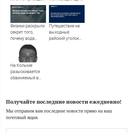
Украину к
весом почти 9
поражению
кило
Физики раскрыли
Путешествие на
секрет того,
выходные:
почему вода
райский уголок
проводит ток
без сотовой связи
в трех часах езды
от Красноярска
(фото)
На Колыме
разыскивается
обвиняемый в
совершении
преступления -
MagadanMedia.ru
Получайте последние новости ежедневно!
Мы отправим вам последние новости прямо на ваш
почтовый ящик