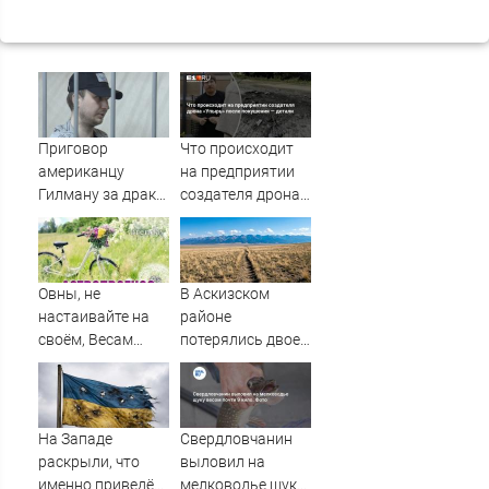
Приговор
Что происходит
американцу
на предприятии
Гилману за драки
создателя дрона
в воронежском
«Упырь» после
СИЗО
покушения —
потребовали
детали
ужесточить -
Овны, не
В Аскизском
Новости на
настаивайте на
районе
Вести.ru
своём, Весам
потерялись двое
захочется
мужчин
красоты, а Раки
могут
переживать из-за
На Западе
Свердловчанин
мелочей
раскрыли, что
выловил на
именно приведёт
мелководье щуку