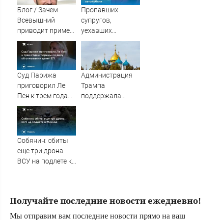
Блог / Зачем
Пропавших
Всевышний
супругов,
приводит пример
уехавших
комара? - Фаиз
отдыхать на
Мухамедшин /
природу, нашли
Сусанин
мертвыми на
заднем сиденье
Суд Парижа
Администрация
автомобиля
приговорил Ле
Трампа
Пен к трем годам
поддержала
тюрьмы по делу
монастырь РПЦЗ
об отмывании
в Нью-Йорке
денег ЕП
Собянин: сбиты
еще три дрона
ВСУ на подлете к
Москве
Получайте последние новости ежедневно!
Мы отправим вам последние новости прямо на ваш