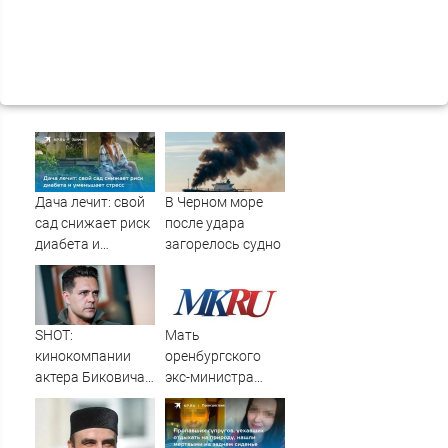
Дача лечит: свой
В Черном море
сад снижает риск
после удара
диабета и
загорелось судно
уменьшает стресс
SHOT:
Мать
кинокомпании
оренбургского
актера Биковича
экс-министра
грозит закрытие
Оренбуржья
из-за возможного
может сесть на 10
банкротства
лет