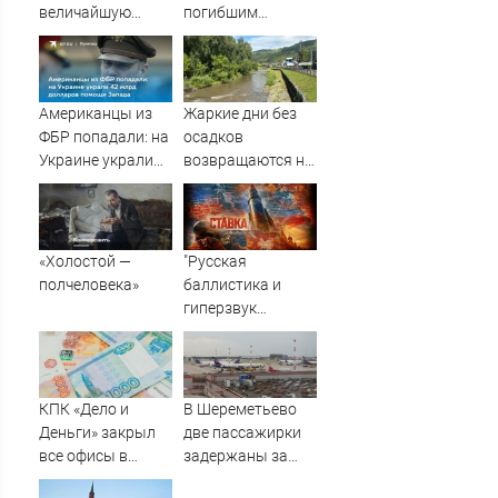
величайшую
погибшим
ошибку своего
пропавший
отца: бездействие
полуторагодовалый
против Трампа
ребёнок
Американцы из
Жаркие дни без
ФБР попадали: на
осадков
Украине украли
возвращаются на
42 млрд долларов
Алтай
помощи Запада
«Холостой —
"Русская
полчеловека»
баллистика и
гиперзвук
нацелены на
Киев!": Для
разрушения
мостов через
КПК «Дело и
В Шереметьево
Днепр всё готово:
Деньги» закрыл
две пассажирки
Новости СВО,
все офисы в
задержаны за
военные сводки -
Кирове
выход в зону
интерактивная