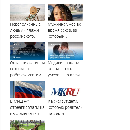
подлодок
«окружает»
Россию и Китай:
это инструмент
Переполненные
Мужчина умер во
первого
людьми пляжи
время секса, за
массированного
российского
который
удара
курортного
заплатил 11
города сняли на
тысяч долларов
видео
Охранник занялся
Медики назвали
сексом на
вероятность
рабочем месте и
умереть во время
умер: его смерть
секса
не вызвала
никаких вопросов
В МИД РФ
Как живут дети,
отреагировали на
которых родители
высказывания
назвали
властей Японии
диковинными
про атаку на
именами?