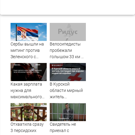
Сербы вышли на
Велосипедисты
митинг против
пробежали
Зеленского с
голышом 33 км по
портретами
Берлину на World
Путина
Naked Bike Ride
Какая зарплата
В Курской
нужна для
области мирный
максимального
житель
числа
пострадал при
пенсионных
взрыве поднятой
баллов в 2026
коробки
году: IVBG.ru
Отхватила сразу
Свидетель не
3 персидских
приехал с