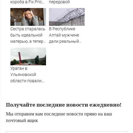
короба в Fix Price:
передовой
вот какое
украшение для
дачи получилось
Сестра старалась
В Республике
быть идеальной
Алтай мужчине
матерью, а теперь
дали реальный
рыдает, потому
срок за кражу
что у дочери к ней
алкоголя из
куча претензий
магазина
Ураган в
Ульяновской
области повалил
столбы, деревья и
крыши
Получайте последние новости ежедневно!
Мы отправим вам последние новости прямо на ваш
почтовый ящик