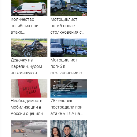
Количество
Мотоциклист
погибших при
погиб после
атаке
столкновения с
беспилотников на
«Газелью» в Твери
Нижнекамск
– Новости Твери и
выросло до 13
городов Тверской
области сегодня -
Девочку из
Мотоциклист
Afanasy.biz –
Карелии, чудом
погиб в
Тверские новости.
выжившую в
столкновении с
Новости Твери.
страшной аварии,
ГАЗЕлью в Твери
Тверь ново
вертолетом
отправили в
Санкт-Петербург
Необходимость
75 человек
мобилизации в
пострадали при
России оценили в
атаке БПЛА на
Госдуме
Нижнекамск, 21
госпитализированы