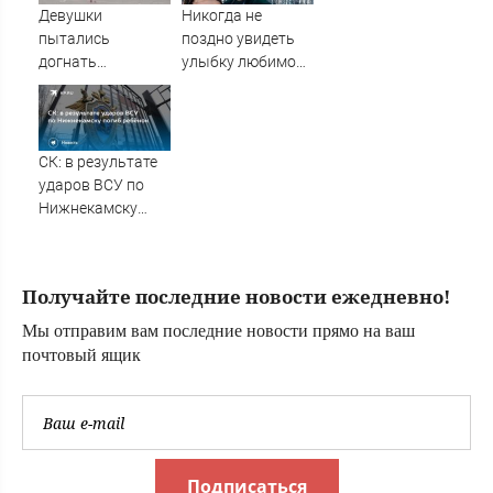
Девушки
Никогда не
пытались
поздно увидеть
догнать
улыбку любимой:
улетающий
Фирдус Тямаев
самолет (ВИДЕО)
сделал
предложение
прямо во время
СК: в результате
концерта
ударов ВСУ по
10/08/2026 –
Нижнекамску
Новости
погиб ребёнок
Получайте последние новости ежедневно!
Мы отправим вам последние новости прямо на ваш
почтовый ящик
Подписаться