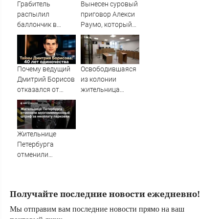
при атаке БПЛА
Грабитель
Вынесен суровый
10/08/2026 –
распылил
приговор Алекси
Новости
баллончик в
Раумо, который
супермаркете
привлекал
Ржева – Новости
инвестиции в
Твери и городов
Карелию
Тверской области
Почему ведущий
Освободившаяся
сегодня -
Дмитрий Борисов
из колонии
Afanasy.biz –
отказался от
жительница
Тверские новости.
фамилии
Тверской области
Новости Твери.
знаменитого
получила
Тверь новости. Но
отца, как
обратный билет
поссорился с
Жительнице
Малаховым и
Петербурга
кого он скрывает
отменили
в свои 40 лет ✿✔️
многомиллионный
TVCenter.ru
штраф за
неоплату
Получайте последние новости ежедневно!
парковки
Мы отправим вам последние новости прямо на ваш