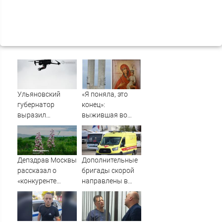
Ульяновский
«Я поняла, это
губернатор
конец»:
выразил
выжившая во
соболезнования
время шторма на
семьям погибших
Волге девушка
в Нижнекамске
рассказала, что
кричал ей
Депздрав Москвы
Дополнительные
Садовников
рассказал о
бригады скорой
перед
«конкуренте
направлены в
исчезновением
борщевика» в
Нижнекамск для
России
помощи
пострадавшим