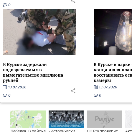
0
В Курске задержали
В Курске в парке
подозреваемых в
конца июля пла
вымогательстве миллиона
восстановить ос
рублей
камеры
13.07.2026
13.07.2026
0
0
Лебедев: В районе
«Исторически
СК РФ проверит
Ак