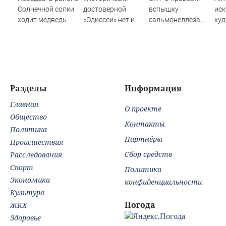
Солнечной сопки
достоверной
вспышку
иск
ходит медведь
«Одиссеи» нет и
сальмонеллеза,
худ
никогда не будет»:
заразились 30
Хор
специалисты
человек
«Сн
объясняют,
почему верить
нельзя не только
фильму Нолана,
Разделы
Информация
но и эпосам
Главная
Гомера
О проекте
Общество
Контакты
Политика
Партнёры
Происшествия
Сбор средств
Расследования
Спорт
Политика
Экономика
конфиденциальности
Культура
Погода
ЖКХ
Здоровье