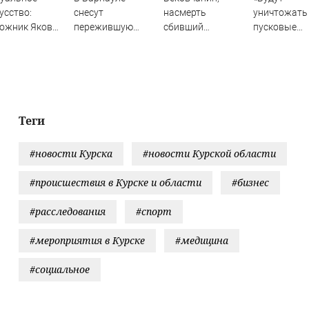
усство:
снесут
насмерть
уничтожать
ожник Яков
пережившую
сбивший
пусковые
ев — в проекте
взрыв газа
велосипедистку,
установки»:
оба» «АртАкт»
жилую
лишился свободы
Зеленский
пятиэтажку
пообещал н
удары по Р
Теги
#новости Курска
#новости Курской области
#происшествия в Курске и области
#бизнес
#расследования
#спорт
#мероприятия в Курске
#медицина
#социальное