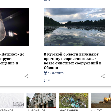
 «Патриот» до
В Курской области выясняют
нируют
причину неприятного запаха
вещение и
возле очистных сооружений в
Обояни
13.07.2026
0
туальное
В Барнауле
Бековчанин,
«Будут