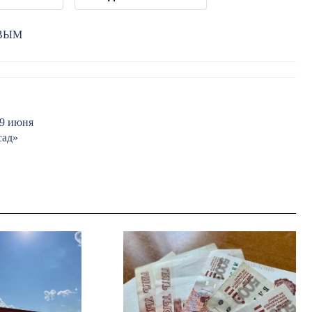
РВЫМ
29 июня
сад»