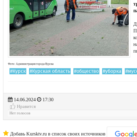
т
п
Д
П
к
н
п
Фото: Администрация города Курска
#Курск
#Курская область
#общество
#уборка
#мус
14.06.2024
17:30
Нравится
Нет голосов
Добавь Kursktv.ru в список своих источников