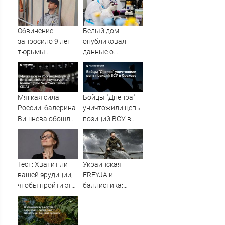
на лидеров. Три
СИЗО
пути против
потребовали
терактов
ужесточить -
Обвинение
Белый дом
Новости на
запросило 9 лет
опубликовал
Вести.ru
тюрьмы
данные о
американцу
лабораторном
Гилману по
происхождении
новому делу
COVID-19
Мягкая сила
Бойцы "Днепра"
России: балерина
уничтожили цепь
Вишнева обошла
позиций ВСУ в
культурный
Орехове
бойкот (The New
York Times, США)
Тест: Хватит ли
Украинская
вашей эрудиции,
FREYJA и
чтобы пройти эту
баллистика:
викторину без
Зеленский
помощи
наконец нашёл,
интернета?
чем заменить