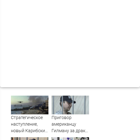
Стратегическое
Приговор
наступление,
американцу
новый Карибский
Гилману за драки
кризис или охота
в воронежском