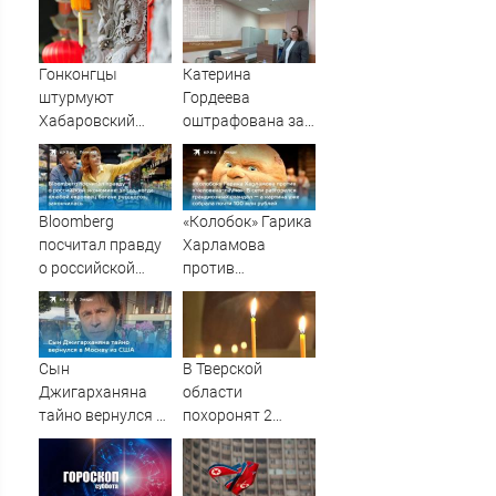
Гонконгцы
Катерина
штурмуют
Гордеева
Хабаровский
оштрафована за
край
пропаганду ЛГБТ
в интернете -
Новости на
Вести.ru
Bloomberg
«Колобок» Гарика
посчитал правду
Харламова
о российской
против
экономике: эпоха,
«Человека-паука»:
когда «любой
В сети разгорелся
европеец богаче
грандиозный
русского»,
скандал — а
Сын
В Тверской
закончилась
картина уже
Джигарханяна
области
собрала почти
тайно вернулся в
похоронят 2
100 млн рублей
Москву из США
бойцов, погибших
на СВО