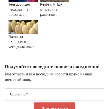
Тельцов ждет
Reuters: КНДР
неожиданная
отправила
встреча, а
ракетное
Стрельцов –
подразделение
начало новых
в Россию
отношений:
гороскоп на
Диетолог
субботу, 8 августа
объяснила, для
кого дыня может
быть смертельно
опасна
Получайте последние новости ежедневно!
Мы отправим вам последние новости прямо на ваш
почтовый ящик
Подписаться