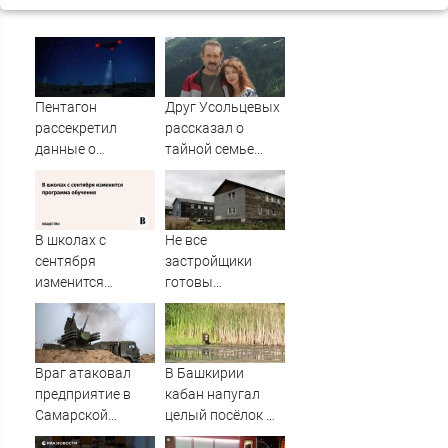
Пентагон
Друг Усольцевых
рассекретил
рассказал о
данные о
тайной семье
появлении НЛО
бизнесмена
на Ближнем
Востоке
В школах с
Не все
сентября
застройщики
изменится
готовы
программа
участвовать в
обучения
расселении
«авариек» в
Мурманске
Враг атаковал
В Башкирии
предприятие в
кабан напугал
Самарской
целый посёлок —
области
жители в панике