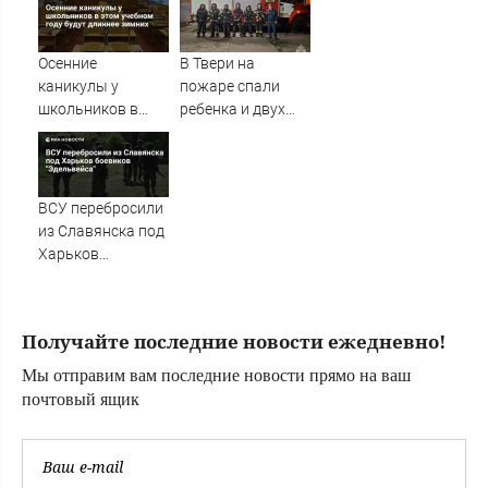
Осенние
В Твери на
каникулы у
пожаре спали
школьников в
ребенка и двух
этом учебном
взрослых –
году будут
Новости Твери и
длиннее зимних
городов Тверской
области сегодня -
ВСУ перебросили
Afanasy.biz –
из Славянска под
Тверские новости.
Харьков
Новости Твери.
боевиков
Тверь новости.
"Эдельвейса"
Новост
Получайте последние новости ежедневно!
Мы отправим вам последние новости прямо на ваш
почтовый ящик