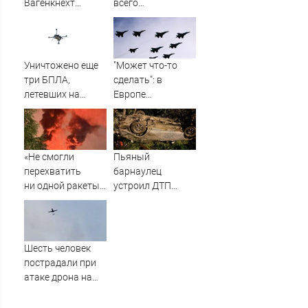
Вагенкнехт
всего
жёстко ответила
национальные
послу Украины
интересы России
Уничтожено еще
"Может что-то
три БПЛА,
сделать": в
летевших на
Европе
Москву
высказались о
нападении
России
«Не смогли
Пьяный
перехватить
барнаулец
ни одной ракеты»:
устроил ДТП
В Британии
ночью в
поразились удару
Шебалино
России по Киеву
Шесть человек
пострадали при
атаке дрона на
Ильский НПЗ