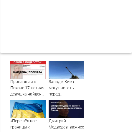
Пропавшая в
Запад и Киев
Пскове 17-летняя
могут встать
девушка найдена
перед
мертвой
необходимостью
выполнить
условия Путина
«Перешёл все
Дмитрий
границы»:
Медведев: важнее