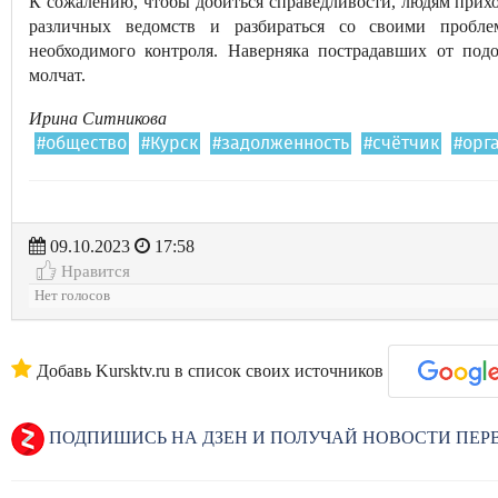
К сожалению, чтобы добиться справедливости, людям прихо
различных ведомств и разбираться со своими пробле
необходимого контроля. Наверняка пострадавших от под
молчат.
Ирина Ситникова
#общество
#Курск
#задолженность
#счётчик
#орг
09.10.2023
17:58
Нравится
Нет голосов
Добавь Kursktv.ru в список своих источников
ПОДПИШИСЬ НА ДЗЕН И ПОЛУЧАЙ НОВОСТИ ПЕ