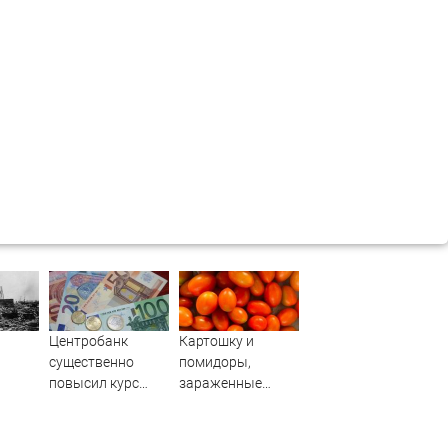
Центробанк
Картошку и
существенно
помидоры,
повысил курс
зараженные
очему
евро
опасными
ыли,
заболеваниями,
не пустили в