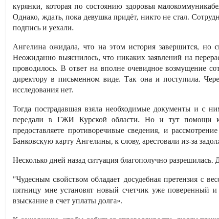
курянки, которая по состоянию здоровья малокоммуникабе
Однако, ждать, пока девушка придёт, никто не стал. Сотруд
подпись и уехали.
Ангелина ожидала, что на этом история завершится, но с
Неожиданно выяснилось, что никаких заявлений на перерас
проводилось. В ответ на вполне очевидное возмущение со
директору в письменном виде. Так она и поступила. Чере
исследования нет.
Тогда пострадавшая взяла необходимые документы и с ни
передали в ГЖИ Курской области. Но и тут помощи ку
предоставляете противоречивые сведения, и рассмотрени
Банковскую карту Ангелины, к слову, арестовали из-за задо
Несколько дней назад ситуация благополучно разрешилась. 
"Чудесным свойством обладает досудебная претензия с вес
пятницу мне установят новый счетчик уже поверенный и
взыскание в счет уплаты долга».