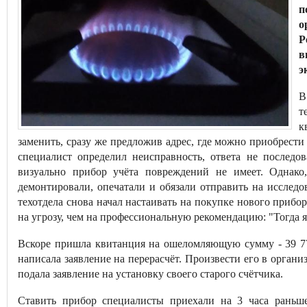
п
о
Р
в
э
В
т
к
заменить, сразу же предложив адрес, где можно приобрести
специалист определил неисправность, ответа не последов
визуально прибор учёта повреждений не имеет. Однако,
демонтировали, опечатали и обязали отправить на исслед
техотдела снова начал настаивать на покупке нового прибо
на угрозу, чем на профессиональную рекомендацию: "Тогда я
Вскоре пришла квитанция на ошеломляющую сумму - 39 779
написала заявление на перерасчёт. Произвести его в орган
подала заявление на установку своего старого счётчика.
Ставить прибор специалисты приехали на 3 часа раньше