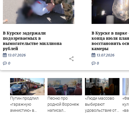
В Курске задержали
В Курске в парке
подозреваемых в
конца июля пла
вымогательстве миллиона
восстановить ос
рублей
камеры
13.07.2026
13.07.2026
0
0
Путин продлил
Песню про
«Люди массово
«Фа
«гаражную
родной Воронеж
выбирают
кул
амнистию» в
написал
удовольствие от
«ва
России до 1
музыкант Михаил
пропускания чего-
Гре
сентября 2031
Гребенщиков -
либо»
«до
года
ВестиПК в
рос