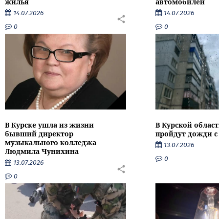
жилья
автомобилей
14.07.2026
14.07.2026
0
0
В Курске ушла из жизни
В Курской облас
бывший директор
пройдут дожди с
музыкального колледжа
13.07.2026
Людмила Чунихина
0
13.07.2026
0