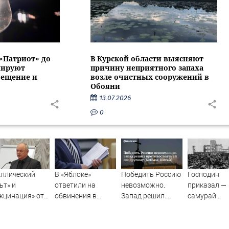
 «Патриот» до
В Курской области выясняют
нируют
причину неприятного запаха
вещение и
возле очистных сооружений в
Обояни
13.07.2026
0
ллический
В «Яблоке»
Победить Россию
Господин
ьт» и
ответили на
невозможно.
приказал —
кцинация» от
обвинения в
Запад решил
самурай
фа для
иностранном
противостоять ей
исполнил: п
рогих
финансировании
по-другому
японцы заб
сиян»
(NetEase, Китай)
кто сжег