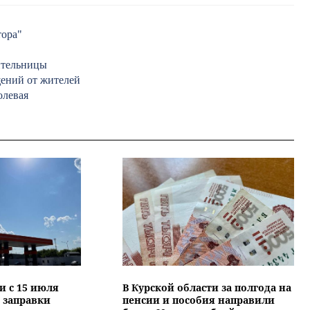
тора"
жительницы
щений от жителей
олевая
и с 15 июля
В Курской области за полгода на
 заправки
пенсии и пособия направили