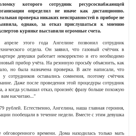
оломку которого сотрудник ресурсоснабжающей
рганизации определил не иначе как дистанционно.
еальная проверка никаких неисправностей в приборе не
ыявила, однако, за отказ прислушаться к мнению
кспертов курянке выставили огромные счета.
 апреле этого года Ангелине позвонил сотрудник
ехнического отдела. Он заявил, что газовый счётчик в
вартире девушки работает некорректно и его необходимо
 новый прибор учёта. На резонную просьбу объяснить, как
ало, но была назначена проверка. В акте написали, что
 у сотрудников оставались сомнения, поэтому счётчик
ование. Даже после проведения этой процедуры сотрудник
ра, а когда услышал отказ, произнёс фразу больше похожую
 вам насчитаю..."
 рублей. Естественно, Ангелина, наша главная героиня,
изации пообещали в течение недели. Вместе с этим девушка
 обговоренного времени. Дома находилась только мать