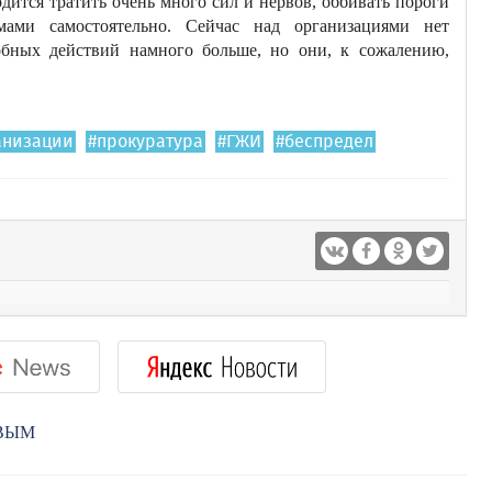
дится тратить очень много сил и нервов, оббивать пороги
мами самостоятельно. Сейчас над организациями нет
обных действий намного больше, но они, к сожалению,
анизации
#прокуратура
#ГЖИ
#беспредел
РВЫМ