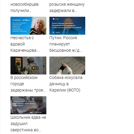
новосибирцев
розыске женщину
получили
задержали в
прибавку к
Мурманске
пенсии от СФР
Несчастье с
Путин: Россия
вдовой
планирует
Караченцова:
бесшовное ж/д
появились
сообщение от
печальные
Балтики до
подробности о
Индийского
Людмиле
океана
В российском
Собака искусала
Поргиной
городе
дачницу в
задержаны трое
Карелии (ФОТО)
подростков,
готовивших
теракт против
военных
Школьник едва не
задушил
сверстника во