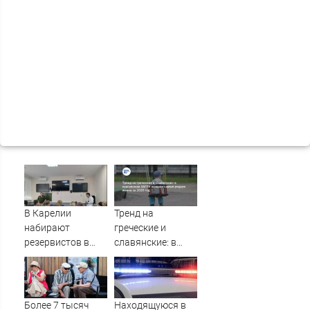
В Карелии
Тренд на
набирают
греческие и
резервистов в
славянские: в
огневые группы
курганском ЗАГСе
(ФОТО)
назвали самые
редкие имена за
2026 год
Более 7 тысяч
Находящуюся в