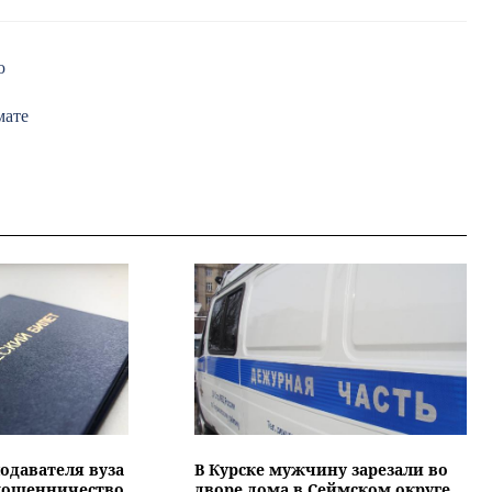
ю
мате
подавателя вуза
В Курске мужчину зарезали во
 мошенничество
дворе дома в Сеймском округе