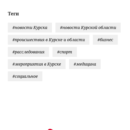
с ракетами
"Фламинго"
Теги
#новости Курска
#новости Курской области
#происшествия в Курске и области
#бизнес
#расследования
#спорт
#мероприятия в Курске
#медицина
#социальное