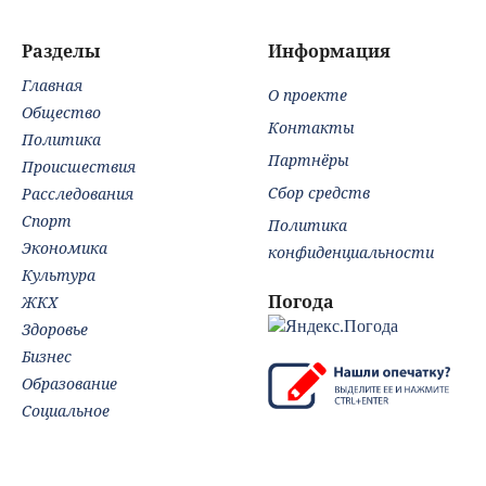
последние
новости об
Разделы
Информация
отражении
Главная
беспилотников
О проекте
ВСУ
Общество
Контакты
Политика
Партнёры
Происшествия
Сбор средств
Расследования
Спорт
Политика
Экономика
конфиденциальности
Культура
Погода
ЖКХ
Здоровье
Бизнес
Образование
Социальное