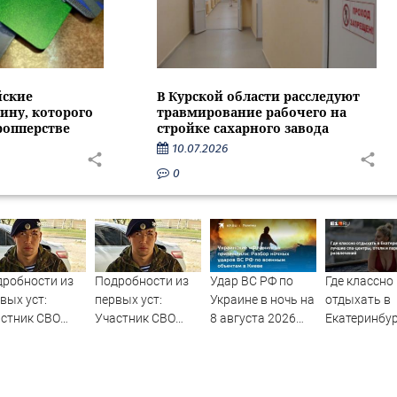
йские
В Курской области расследуют
ину, которого
травмирование рабочего на
ропперстве
стройке сахарного завода
10.07.2026
0
робности из
Подробности из
Удар ВС РФ по
Где классно
вых уст:
первых уст:
Украине в ночь на
отдыхать в
стник СВО
Участник СВО
8 августа 2026
Екатеринбур
сказал, что
рассказал, что
года: список
ищем лучшие
сло его в
спасло его в
пораженных
центры, оте
атке с
схватке с
целей в Киеве,
парки
дведем
медведем
удар по Fire Point
развлечени