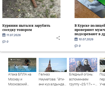
Курянин пытался зарубить
В Курске полице
соседку топором
проверяют мужч
подозревают в д
11.07.2026
10.07.2026
0
0
Атака БПЛА на
Гөлназ
Бледный огонь:
Под
Москву и
Нәүмәтова: “Әти-
вспоминаем
пер
Московский
әни күз алдында
группу «25/17» —
Уча
регион с 1 по 8
батып үлә яздым”
великую и (часто)
рас
августа 2026
ужасную
спа
года: карта
схв
ударов,
ме