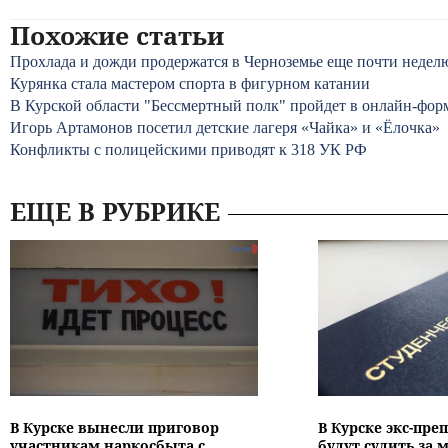
Похожие статьи
Прохлада и дожди продержатся в Черноземье еще почти недел
Курянка стала мастером спорта в фигурном катании
В Курской области "Бессмертный полк" пройдет в онлайн-фор
Игорь Артамонов посетил детские лагеря «Чайка» и «Ёлочка»
Конфликты с полицейскими приводят к 318 УК РФ
ЕЩЕ В РУБРИКЕ
В Курске вынесли приговор
В Курске экс-пре
участникам наркосбыта с
будут судить за