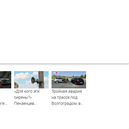
«Для кого эти
Тройная авария
сирены?»
на трассе под
ге:
Пензенцев
Волгоградом, в
 спа-
напугали раскаты
больнице 6
ли и
грома, которые
человек — видео
приняли за
й
взрывы