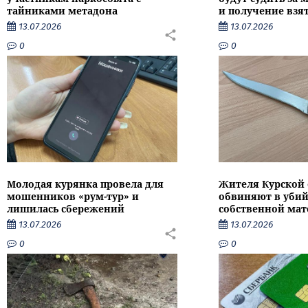
тайниками метадона
и получение взя
13.07.2026
13.07.2026
0
0
Молодая курянка провела для
Жителя Курской 
мошенников «рум-тур» и
обвиняют в убий
лишилась сбережений
собственной мат
13.07.2026
13.07.2026
0
0