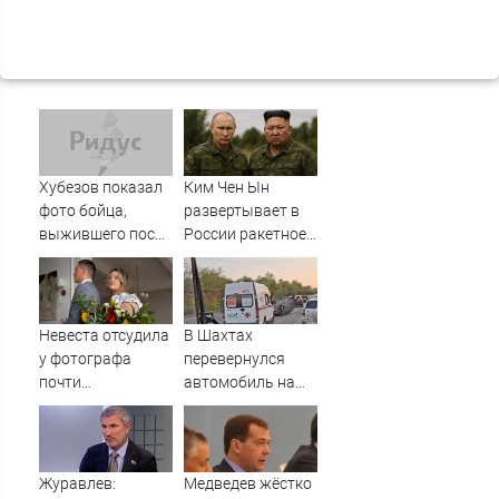
Хубезов показал
Ким Чен Ын
фото бойца,
развертывает в
выжившего после
России ракетное
медведя и молнии
подразделение
для нанесения
ударов по
Украине
Невеста отсудила
В Шахтах
у фотографа
перевернулся
почти
автомобиль на
полмиллиона
дороге Центр —
Артем
Журавлев:
Медведев жёстко