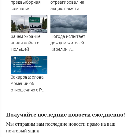
предвыборная
отреагировал на
кампания
акцию памяти
"Яблока"
жертв Хиросимы
оплачивается из
и Нагасаки
иностранных
источников -
Зачем Украине
Погода испытает
Новости на
новая война с
дождем жителей
Вести.ru
Польшей
Карелии 7
августа
Захарова: слова
Армении об
отношениях с РФ
не соотносятся с
курсом властей
Получайте последние новости ежедневно!
Мы отправим вам последние новости прямо на ваш
почтовый ящик