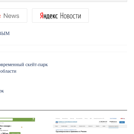
РВЫМ
современный скейт-парк
 области
рк