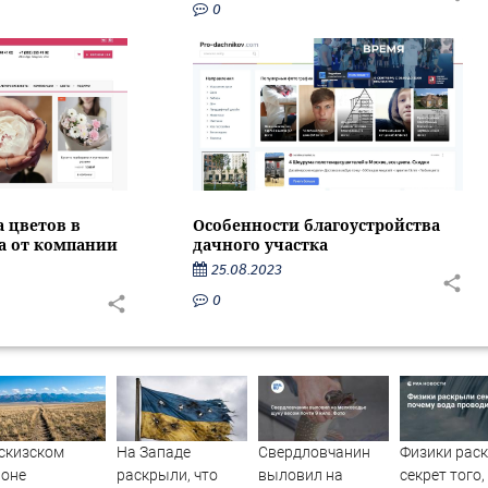
0
Особенности благоустройства
а цветов в
дачного участка
са от компании
25.08.2023
0
скизском
На Западе
Свердловчанин
Физики рас
йоне
раскрыли, что
выловил на
секрет того,