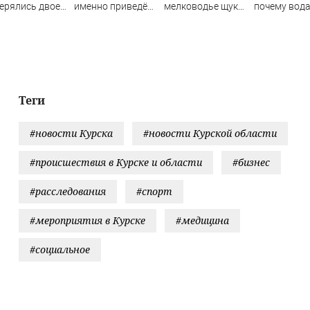
ерялись двое
именно приведёт
мелководье щуку
почему вод
жчин
Украину к
весом почти 9
проводит то
поражению
кило
Теги
#новости Курска
#новости Курской области
#происшествия в Курске и области
#бизнес
#расследования
#спорт
#мероприятия в Курске
#медицина
#социальное