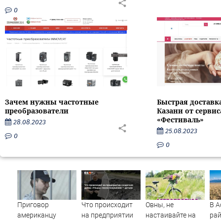
0
Зачем нужны частотные
Быстрая доставк
преобразователи
Казани от серви
«Фестиваль»
28.08.2023
25.08.2023
0
0
Приговор
Что происходит
Овны, не
В А
американцу
на предприятии
настаивайте на
ра