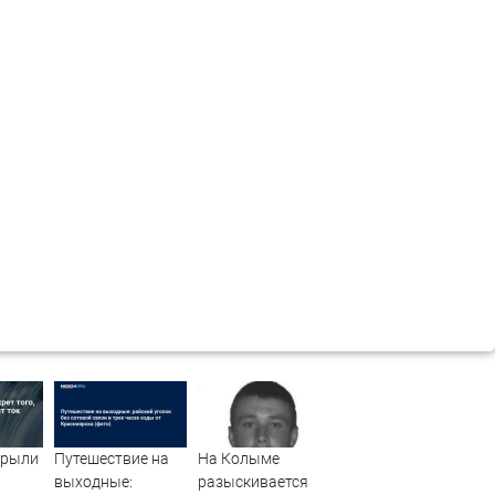
крыли
Путешествие на
На Колыме
выходные:
разыскивается