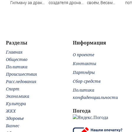
Гилману за драки
создателя дрона
своём, Весам
пот
в воронежском
«Упырь» после
захочется
му
СИЗО
покушения —
красоты, а Раки
потребовали
детали
могут
ужесточить -
переживать из-за
Новости на
мелочей
Вести.ru
Разделы
Информация
Главная
О проекте
Общество
Контакты
Политика
Партнёры
Происшествия
Сбор средств
Расследования
Спорт
Политика
Экономика
конфиденциальности
Культура
Погода
ЖКХ
Здоровье
Бизнес