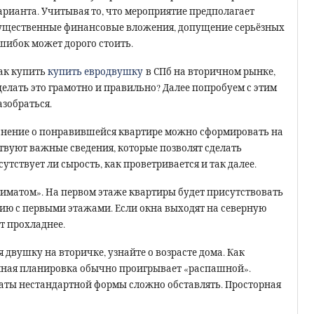
арианта. Учитывая то, что мероприятие предполагает
ущественные финансовые вложения, допущение серьёзных
шибок может дорого стоить.
ак купить
купить евродвушку
в СПб на вторичном рынке,
делать это грамотно и правильно? Далее попробуем с этим
азобраться.
нение о понравившейся квартире можно сформировать на
твуют важные сведения, которые позволят сделать
утствует ли сырость, как проветривается и так далее.
иматом». На первом этаже квартиры будет присутствовать
ию с первыми этажами. Если окна выходят на северную
ет прохладнее.
двушку на вторичке, узнайте о возрасте дома. Как
ейная планировка обычно проигрывает «распашной».
ты нестандартной формы сложно обставлять. Просторная