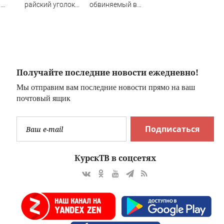
а
райский уголок
обвиняемый в
к
без сотовой связи
совершении
в трех часах езды
преступления -
от Красноярска
MagadanMedia.ru
(фото)
Получайте последние новости ежедневно!
Мы отправим вам последние новости прямо на ваш
почтовый ящик
Подписаться
КурскТВ в соцсетях