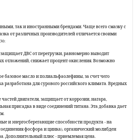
нными, так и иностранными брендами. Чаще всего смазку с
азка от различных производителей отличается своими
30:
, защищает ДВС от перегрузки, равномерно выводит
ых отложений, снижает процент окисления. Возможно
ское базовое масло и полиальфаолефины, за счет чего
ка разработана для сурового российского климата. Вредных
 частей двигателя, защищает от коррозии, нагара,
ная присадка в виде соединений титана. Эта добавка дает
м.
рные и энергосберегающие способности продукта - на
соединения фосфора и цинка), органический молибден
ва. Дополнительный плюс - приемлемая цена.