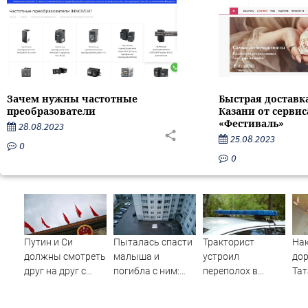
Зачем нужны частотные
Быстрая доставк
преобразователи
Казани от серви
«Фестиваль»
28.08.2023
25.08.2023
0
0
Путин и Си
Пыталась спасти
Тракторист
Нак
должны смотреть
малыша и
устроил
дор
друг на друг с
погибла с ним:
переполох в
Тат
подозрением:
женщина
родном поселке с
ра
Зеленский
разбилась
погоней и
жен