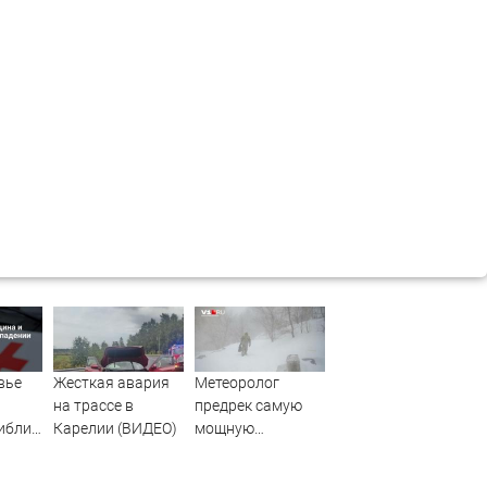
вье
Жесткая авария
Метеоролог
на трассе в
предрек самую
ибли
Карелии (ВИДЕО)
мощную
 из
климатическую
катастрофу за