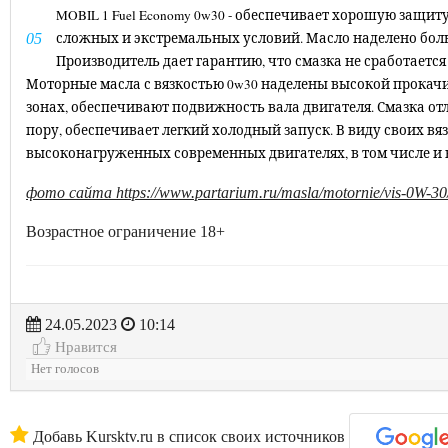
MOBIL 1 Fuel Economy 0w30 - обеспечивает хорошую защи
сложных и экстремальных условий. Масло наделено больш
Производитель дает гарантию, что смазка не сработаетс
Моторные масла с вязкостью 0w30 наделены высокой прокачи
зонах, обеспечивают подвижность вала двигателя. Смазка о
пору, обеспечивает легкий холодный запуск. В виду своих вя
высоконагруженных современных двигателях, в том числе и 
фото сайта https://www.partarium.ru/masla/motornie/vis-0W-30
Возрастное ограничение 18+
24.05.2023
10:14
Нравится
Нет голосов
Добавь Kursktv.ru в список своих источников