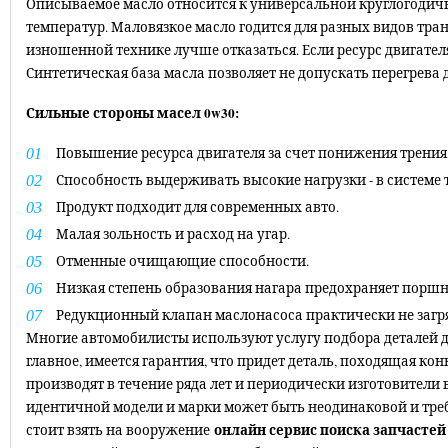
Описываемое масло относится к универсальной круглогодичн
температур. Маловязкое масло годится для разных видов тран
изношенной технике лучше отказаться. Если ресурс двигателя 
Синтетическая база масла позволяет не допускать перегрева 
Сильные стороны масел 0w30:
Повышение ресурса двигателя за счет понижения трени
Способность выдерживать высокие нагрузки - в системе 
Продукт подходит для современных авто.
Малая зольность и расход на угар.
Отменные очищающие способности.
Низкая степень образования нагара предохраняет поршн
Редукционный клапан маслонасоса практически не загрязн
Многие автомобилисты используют услугу подбора деталей дл
главное, имеется гарантия, что придет деталь, походящая ко
производят в течение ряда лет и периодически изготовители
идентичной модели и марки может быть неодинаковой и тре
онлайн сервис поиска запчастей 
стоит взять на вооружение