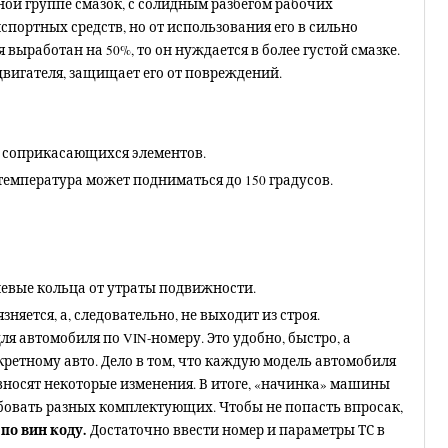
ой группе смазок, с солидным разбегом рабочих
спортных средств, но от использования его в сильно
выработан на 50%, то он нуждается в более густой смазке.
двигателя, защищает его от повреждений.
я соприкасающихся элементов.
температура может подниматься до 150 градусов.
евые кольца от утраты подвижности.
яется, а, следовательно, не выходит из строя.
я автомобиля по VIN-номеру. Это удобно, быстро, а
нкретному авто. Дело в том, что каждую модель автомобиля
 вносят некоторые изменения. В итоге, «начинка» машины
бовать разных комплектующих. Чтобы не попасть впросак,
по вин коду.
Достаточно ввести номер и параметры ТС в