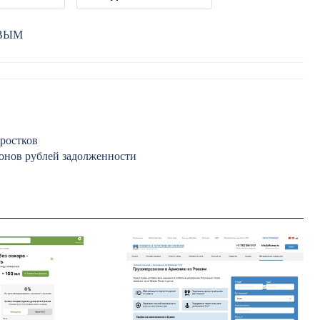
РВЫМ
дростков
онов рублей задолженности