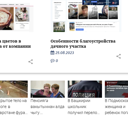
Особенности благоустройства
а цветов в
дачного участка
са от компании
25.08.2023
0
рытое тело на
Пенсиягә
В Башкирии
В Подмоско
оге: в
вакытыннан алда
школьник
женщина и
арстане фура
чыгу:
получил перелом
ребенок пог
здавила
Татарстанда
носа,
при падении
щину - видео
моңа кемнәр
заступившись за
окна