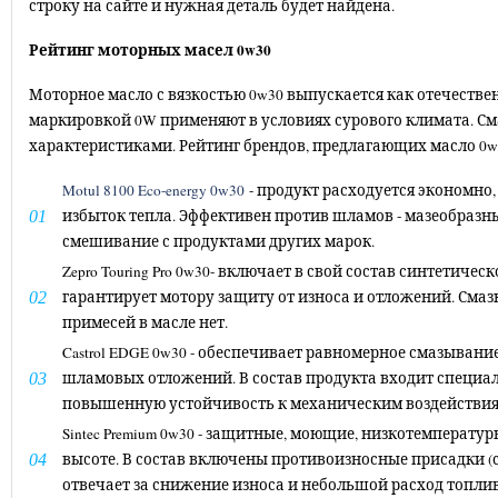
строку на сайте и нужная деталь будет найдена.
Рейтинг моторных масел 0w30
Моторное масло с вязкостью 0w30 выпускается как отечестве
маркировкой 0W применяют в условиях сурового климата. См
характеристиками. Рейтинг брендов, предлагающих масло 0w
Motul 8100 Eco-energy 0w30
- продукт расходуется экономно
избыток тепла. Эффективен против шламов - мазеобразн
смешивание с продуктами других марок.
Zepro Touring Pro 0w30- включает в свой состав синтетиче
гарантирует мотору защиту от износа и отложений. Смаз
примесей в масле нет.
Castrol EDGE 0w30 - обеспечивает равномерное смазывание
шламовых отложений. В состав продукта входит специаль
повышенную устойчивость к механическим воздействия
Sintec Premium 0w30 - защитные, моющие, низкотемперату
высоте. В состав включены противоизносные присадки (
отвечает за снижение износа и небольшой расход топли