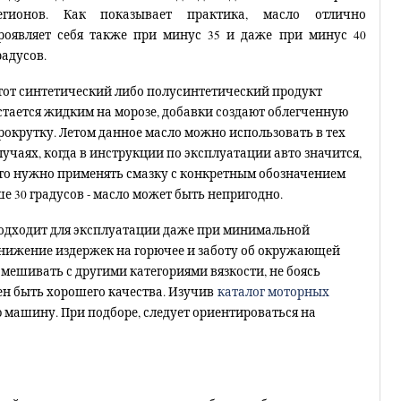
егионов. Как показывает практика, масло отлично
роявляет себя также при минус 35 и даже при минус 40
радусов.
тот синтетический либо полусинтетический продукт
стается жидким на морозе, добавки создают облегченную
рокрутку. Летом данное масло можно использовать в тех
лучаях, когда в инструкции по эксплуатации авто значится,
то нужно применять смазку с конкретным обозначением
е 30 градусов - масло может быть непригодно.
 подходит для эксплуатации даже при минимальной
снижение издержек на горючее и заботу об окружающей
смешивать с другими категориями вязкости, не боясь
ен быть хорошего качества. Изучив
каталог моторных
машину. При подборе, следует ориентироваться на