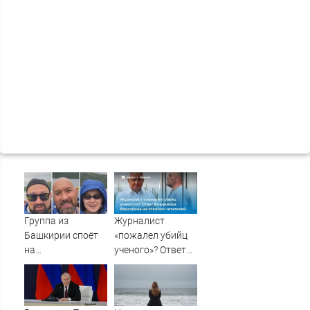
Группа из
Журналист
Башкирии споёт
«пожалел убийц
на
ученого»? Ответ
географическом
Владимира
Северном полюсе
Ворсобина на
отклики
читателей