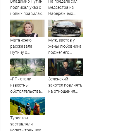
Владимир Путин
На пределе сил:
подписал указ о
медсестра из
новых правилах
Набережных
прохождения
Челнов стала
военной службы
самым уставшим
человеком в
России
Матвиенко
Муж, застав у
06/08/2026 –
рассказала
жены любовника,
Новости
Путину о
поджег его
появлении моды
машину
на семью и детей
у российских
студентов
«РП» стали
Зеленский
известны
захотел повлиять
обстоятельства
на отношения
гибели ребенка в
между Россией и
парке Смоленска
Китаем
Туристов
заставляли
копать траншеи,